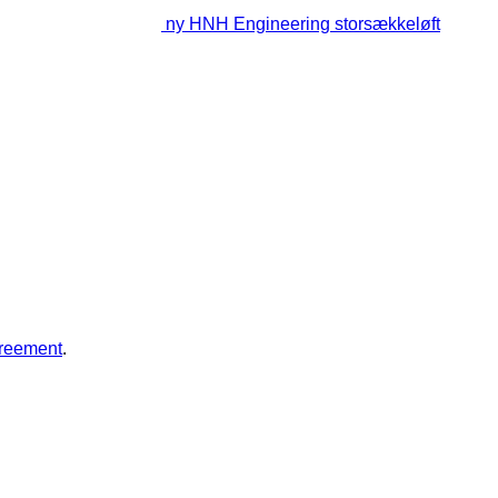
ny HNH Engineering storsækkeløft
greement
.