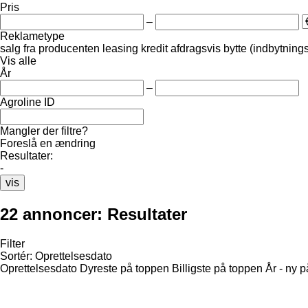
Pris
–
Reklametype
salg
fra producenten
leasing
kredit
afdragsvis
bytte (indbytning
Vis alle
År
–
Agroline ID
Mangler der filtre?
Foreslå en ændring
Resultater:
-
vis
22 annoncer:
Resultater
Filter
Sortér
:
Oprettelsesdato
Oprettelsesdato
Dyreste på toppen
Billigste på toppen
År - ny 