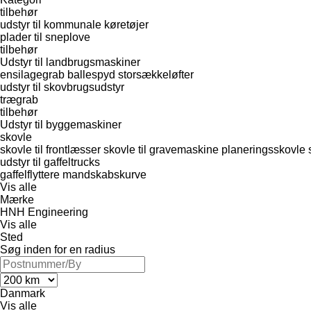
tilbehør
udstyr til kommunale køretøjer
plader til sneplove
tilbehør
Udstyr til landbrugsmaskiner
ensilagegrab
ballespyd
storsækkeløfter
udstyr til skovbrugsudstyr
trægrab
tilbehør
Udstyr til byggemaskiner
skovle
skovle til frontlæsser
skovle til gravemaskine
planeringsskovle
udstyr til gaffeltrucks
gaffelflyttere
mandskabskurve
Vis alle
Mærke
HNH Engineering
Vis alle
Sted
Søg inden for en radius
Danmark
Vis alle