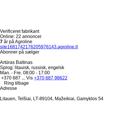
Verificeret fabrikant
Online:
22 annoncer
7
år på Agroline
site1681742176205976143.agroline.lt
Abonner på sælger
Artūras Baltinas
Sprog:
litauisk, russisk, engelsk
Man. - Fre.
08:00 - 17:00
+370 687 ...
Vis
+370 687 98622
Ring tilbage
Adresse
Litauen, Telšiai, LT-89104, Mažeikiai, Gamyklos 54