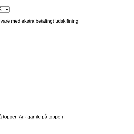
svare med ekstra betaling)
udskiftning
på toppen
År - gamle på toppen