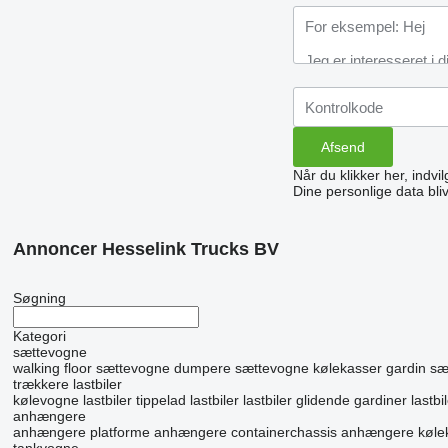
Når du klikker her, indvi
Dine personlige data bli
Annoncer Hesselink Trucks BV
Søgning
Kategori
sættevogne
walking floor
sættevogne dumpere
sættevogne kølekasser
gardin s
trækkere
lastbiler
kølevogne lastbiler
tippelad lastbiler
lastbiler glidende gardiner
lastb
anhængere
anhængere platforme
anhængere containerchassis
anhængere køle