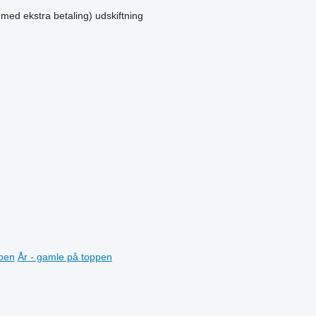
 med ekstra betaling)
udskiftning
ppen
År - gamle på toppen