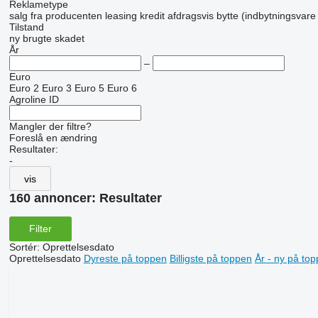
Reklametype
salg
fra producenten
leasing
kredit
afdragsvis
bytte (indbytningsvare
Tilstand
ny
brugte
skadet
År
–
Euro
Euro 2
Euro 3
Euro 5
Euro 6
Agroline ID
Mangler der filtre?
Foreslå en ændring
Resultater:
-
vis
160 annoncer:
Resultater
Filter
Sortér
:
Oprettelsesdato
Oprettelsesdato
Dyreste på toppen
Billigste på toppen
År - ny på to