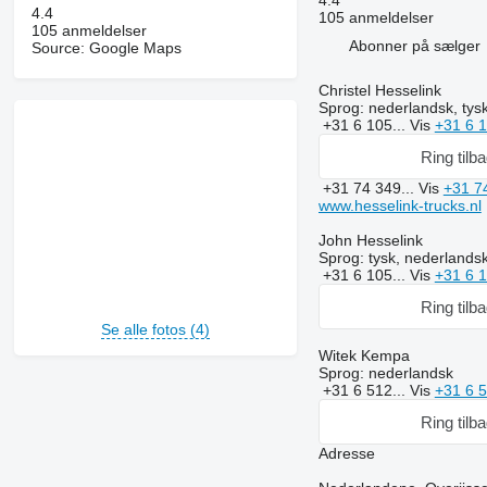
4.4
4.4
105 anmeldelser
105 anmeldelser
Abonner på sælger
Source: Google Maps
Christel Hesselink
Sprog:
nederlandsk, tysk
+31 6 105...
Vis
+31 6 
Ring tilb
+31 74 349...
Vis
+31 7
www.hesselink-trucks.nl
John Hesselink
Sprog:
tysk, nederlandsk
+31 6 105...
Vis
+31 6 
Ring tilb
Se alle fotos (4)
Witek Kempa
Sprog:
nederlandsk
+31 6 512...
Vis
+31 6 
Ring tilb
Adresse