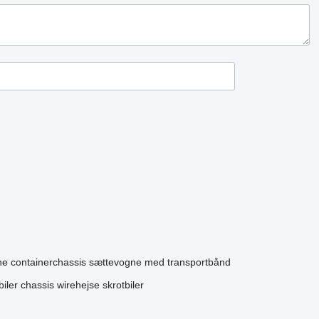
e containerchassis
sættevogne med transportbånd
biler chassis
wirehejse
skrotbiler