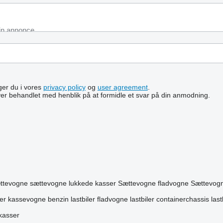
lger du i vores
privacy policy
og
user agreement
.
ver behandlet med henblik på at formidle et svar på din anmodning.
ættevogne
sættevogne lukkede kasser
Sættevogne fladvogne
Sættevogn
iler kassevogne
benzin lastbiler
fladvogne lastbiler
containerchassis
last
kasser