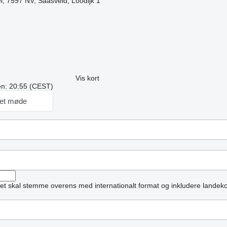
l, 7597 NV, Saasveld, Loodijk 1
Vis kort
ren: 20:55 (CEST)
et møde
et skal stemme overens med internationalt format og inkludere landek