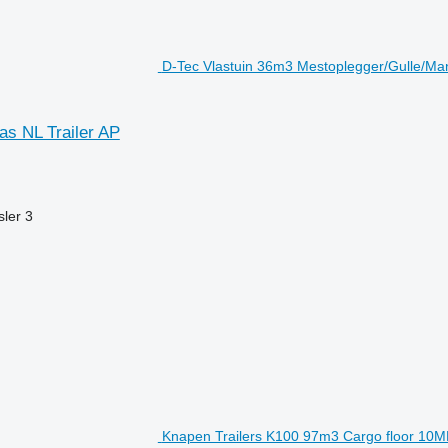
D-Tec Vlastuin 36m3 Mestoplegger/Gulle/Manu
as NL Trailer AP
sler
3
Knapen Trailers K100 97m3 Cargo floor 10MM