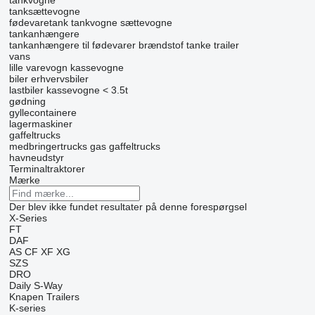
tankvogne
tanksættevogne
fødevaretank
tankvogne sættevogne
tankanhængere
tankanhængere til fødevarer
brændstof tanke trailer
vans
lille varevogn
kassevogne
biler
erhvervsbiler
lastbiler kassevogne < 3.5t
gødning
gyllecontainere
lagermaskiner
gaffeltrucks
medbringertrucks
gas gaffeltrucks
havneudstyr
Terminaltraktorer
Mærke
Der blev ikke fundet resultater på denne forespørgsel
X-Series
FT
DAF
AS
CF
XF
XG
SZS
DRO
Daily
S-Way
Knapen Trailers
K-series