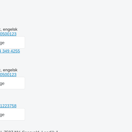
, engelsk
10500123
age
4 349 4255
, engelsk
10500123
age
51223758
age