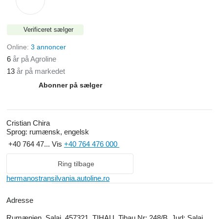
Verificeret sælger
Online:
3 annoncer
6
år på Agroline
13
år på markedet
Abonner på sælger
Cristian Chira
Sprog:
rumænsk, engelsk
+40 764 47...
Vis
+40 764 476 000
Ring tilbage
hermanostransilvania.autoline.ro
Adresse
Rumænien, Salaj, 457321, TIHAU, Tihau,Nr: 248/B, Jud: Salaj