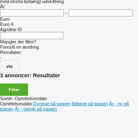
med ekstra betaling)
udskiftning
År
–
Euro
Euro 4
Agroline ID
Mangler der filtre?
Foreslå en ændring
Resultater:
-
vis
3 annoncer:
Resultater
Filter
Sortér
:
Oprettelsesdato
Oprettelsesdato
Dyreste på toppen
Billigste på toppen
År - ny på
toppen
År - gamle på toppen