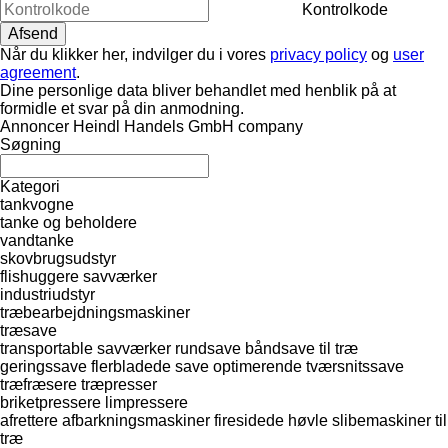
Kontrolkode
Når du klikker her, indvilger du i vores
privacy policy
og
user
agreement
.
Dine personlige data bliver behandlet med henblik på at
formidle et svar på din anmodning.
Annoncer Heindl Handels GmbH company
Søgning
Kategori
tankvogne
tanke og beholdere
vandtanke
skovbrugsudstyr
flishuggere
savværker
industriudstyr
træbearbejdningsmaskiner
træsave
transportable savværker
rundsave
båndsave til træ
geringssave
flerbladede save
optimerende tværsnitssave
træfræsere
træpresser
briketpressere
limpressere
afrettere
afbarkningsmaskiner
firesidede høvle
slibemaskiner til
træ