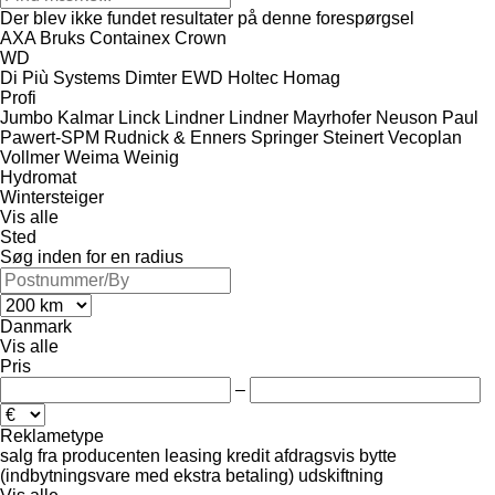
Der blev ikke fundet resultater på denne forespørgsel
AXA
Bruks
Containex
Crown
WD
Di Più Systems
Dimter
EWD
Holtec
Homag
Profi
Jumbo
Kalmar
Linck
Lindner
Lindner
Mayrhofer
Neuson
Paul
Pawert-SPM
Rudnick & Enners
Springer
Steinert
Vecoplan
Vollmer
Weima
Weinig
Hydromat
Wintersteiger
Vis alle
Sted
Søg inden for en radius
Danmark
Vis alle
Pris
–
Reklametype
salg
fra producenten
leasing
kredit
afdragsvis
bytte
(indbytningsvare med ekstra betaling)
udskiftning