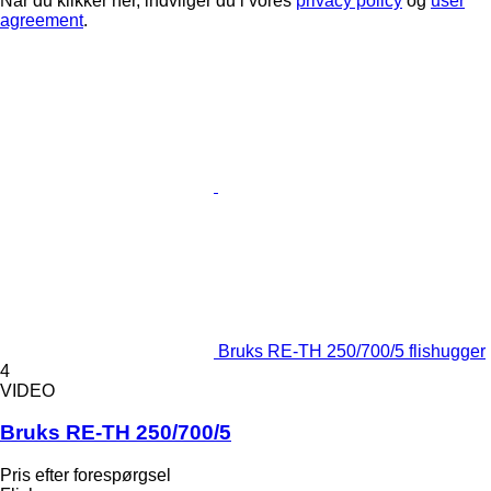
Når du klikker her, indvilger du i vores
privacy policy
og
user
agreement
.
Bruks RE-TH 250/700/5 flishugger
4
VIDEO
Bruks RE-TH 250/700/5
Pris efter forespørgsel