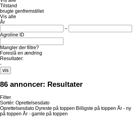
Vis alle
Tilstand
brugte
genfremstillet
Vis alle
År
–
Agroline ID
Mangler der filtre?
Foreslå en ændring
Resultater:
-
vis
86 annoncer:
Resultater
Filter
Sortér
:
Oprettelsesdato
Oprettelsesdato
Dyreste på toppen
Billigste på toppen
År - ny
på toppen
År - gamle på toppen