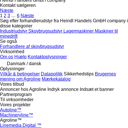
Heindl Handels GmbH company
Kontakt sælgeren
Næste
1
2
3
…
6
Næste
Søg efter forhandlerudstyr fra Heindl Handels GmbH company i
disse kategorier
Industriudstyr
Skovbrugsudstyr
Lagermaskiner
Maskiner til
minedrift
Se også
Forhandlere af skovbrugsudstyr
Virksomhed
Om os
Hjælp
Kontaktoplysninger
Danmark / dansk
Oplysninger
Vilkår & betingelser
Datapolitik
Sikkerhedstips
Brugernes
mening om Agroline
Mærkekatalog
Vores tilbud
Annoncer hos Agroline
Indryk annonce
Indsæt et banner
Partnerprogram
Til virksomheder
Vores projekter
Autoline™
Machineryline™
Agroline™
Linemedia Digital ™