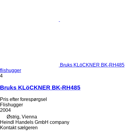
Bruks KLöCKNER BK-RH485
flishugger
4
Bruks KLöCKNER BK-RH485
Pris efter forespørgsel
Flishugger
2004
Østrig, Vienna
Heindl Handels GmbH company
Kontakt sælgeren