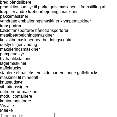
bred båndslibere
produktionsudstyr til parketgulv
maskiner til fremstilling af
træpiller
andre træbearbejdningsmaskiner
pakkemaskiner
vandrette emballeringsmaskiner
krympemaskiner
transportører
kædetransportører
båndtransportører
metalbearbejdningsmaskiner
knivslibemaskiner
bearbejdningscentre
udstyr til genvinding
makuleringsmaskiner
pumpeudstyr
hydraulikstationer
lagermaskiner
gaffeltrucks
stablere
el-palleløftere
sideloadere
tunge gaffeltrucks
maskiner til minedrift
knuseudstyr
vibrationssigter
entreprenørmaskiner
modul containere
kontorcontainere
Vis alle
Mærke