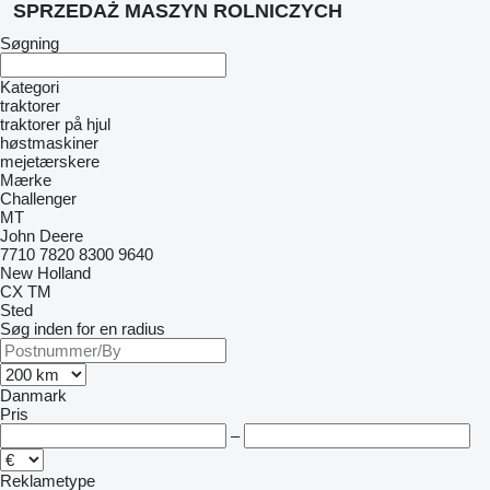
SPRZEDAŻ MASZYN ROLNICZYCH
Søgning
Kategori
traktorer
traktorer på hjul
høstmaskiner
mejetærskere
Mærke
Challenger
MT
John Deere
7710
7820
8300
9640
New Holland
CX
TM
Sted
Søg inden for en radius
Danmark
Pris
–
Reklametype