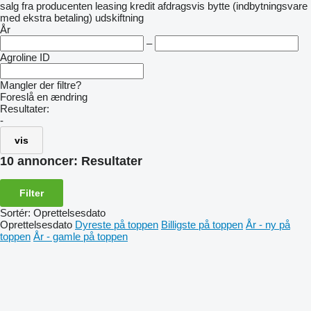
salg
fra producenten
leasing
kredit
afdragsvis
bytte (indbytningsvare
med ekstra betaling)
udskiftning
År
–
Agroline ID
Mangler der filtre?
Foreslå en ændring
Resultater:
-
vis
10 annoncer:
Resultater
Filter
Sortér
:
Oprettelsesdato
Oprettelsesdato
Dyreste på toppen
Billigste på toppen
År - ny på
toppen
År - gamle på toppen