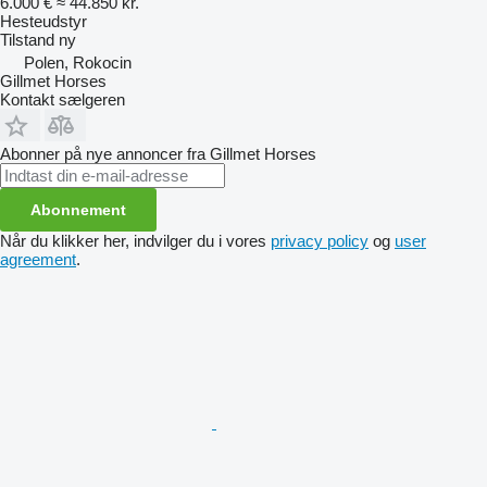
6.000 €
≈ 44.850 kr.
Hesteudstyr
Tilstand
ny
Polen, Rokocin
Gillmet Horses
Kontakt sælgeren
Abonner på nye annoncer fra Gillmet Horses
Abonnement
Når du klikker her, indvilger du i vores
privacy policy
og
user
agreement
.