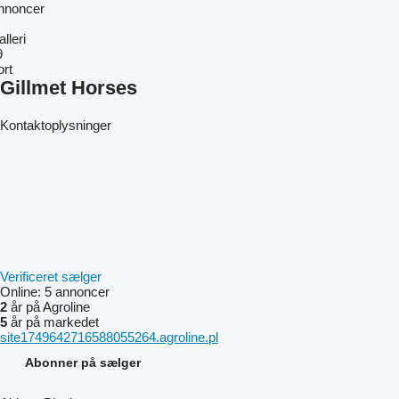
nnoncer
lleri
9
ort
Gillmet Horses
Kontaktoplysninger
Verificeret sælger
Online:
5 annoncer
2
år på Agroline
5
år på markedet
site1749642716588055264.agroline.pl
Abonner på sælger