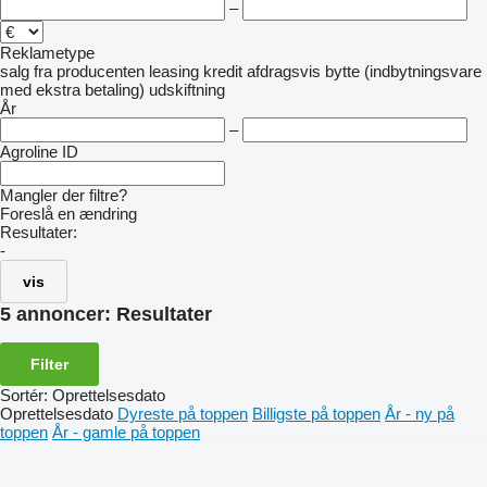
–
Reklametype
salg
fra producenten
leasing
kredit
afdragsvis
bytte (indbytningsvare
med ekstra betaling)
udskiftning
År
–
Agroline ID
Mangler der filtre?
Foreslå en ændring
Resultater:
-
vis
5 annoncer:
Resultater
Filter
Sortér
:
Oprettelsesdato
Oprettelsesdato
Dyreste på toppen
Billigste på toppen
År - ny på
toppen
År - gamle på toppen