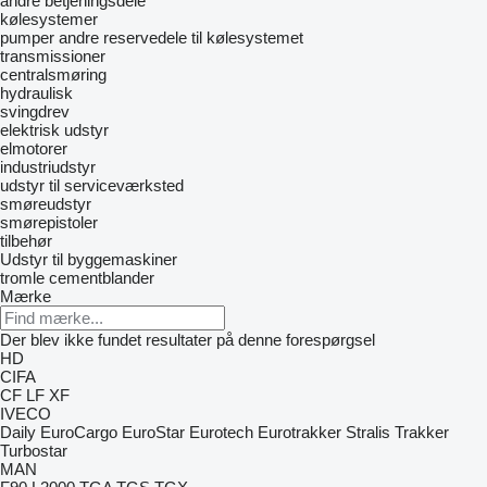
andre betjeningsdele
kølesystemer
pumper
andre reservedele til kølesystemet
transmissioner
centralsmøring
hydraulisk
svingdrev
elektrisk udstyr
elmotorer
industriudstyr
udstyr til serviceværksted
smøreudstyr
smørepistoler
tilbehør
Udstyr til byggemaskiner
tromle cementblander
Mærke
Der blev ikke fundet resultater på denne forespørgsel
HD
CIFA
CF
LF
XF
IVECO
Daily
EuroCargo
EuroStar
Eurotech
Eurotrakker
Stralis
Trakker
Turbostar
MAN