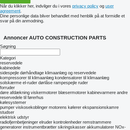
Når du klikker her, indvilger du i vores
privacy policy
og
user
agreement
.
Dine personlige data bliver behandlet med henblik på at formidle et
svar på din anmodning.
Annoncer AUTO CONSTRUCTION PARTS
Søgning
Kategori
reservedele
kabinedele
sidespejle
dørhåndtage
klimaanlæg og reservedele
kompressorer til klimaanlæg
kondensatorer til klimaanlæg
solskærme
el-ruder
dørlåse
rampespejle
ruder
forruder
døre
afdækning
viskermotorer
blæsermotorer
kabinevarmere
andre
reservedele til førerhus
kølesystemer
pumper
viskosekoblinger
motorens kølerer
ekspansionskamre
studser
elektrisk udstyr
radiofjernbetjeninger
elruder
kontrolenheder
remstrammere
generatorer
instrumentbrætter
sikringskasser
akkumulatorer
NOx-