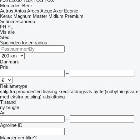
F90
L2000
TGA
TGS
TGX
Mercedes-Benz
Actros
Antos
Arocs
Atego
Axor
Econic
Kerax
Magnum
Master
Midlum
Premium
Scania
Scanreco
FH
FL
Vis alle
Sted
Søg inden for en radius
Danmark
Pris
–
Reklametype
salg
fra producenten
leasing
kredit
afdragsvis
bytte (indbytningsvare
med ekstra betaling)
udskiftning
Tilstand
ny
brugte
År
–
Agroline ID
Mangler der filtre?