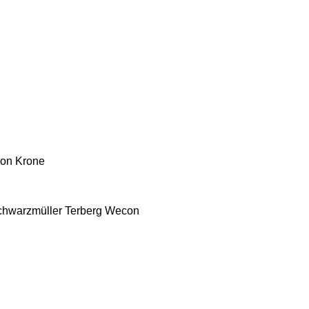
ron
Krone
chwarzmüller
Terberg
Wecon