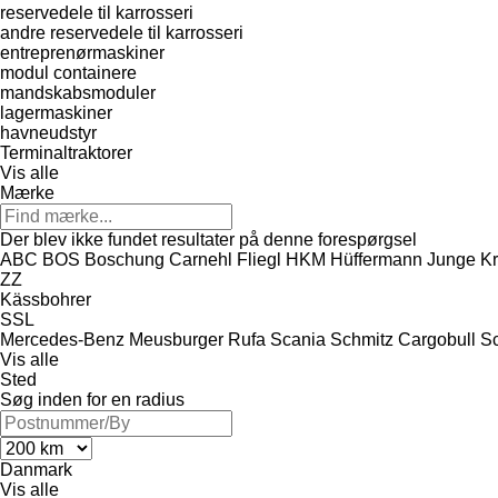
reservedele til karrosseri
andre reservedele til karrosseri
entreprenørmaskiner
modul containere
mandskabsmoduler
lagermaskiner
havneudstyr
Terminaltraktorer
Vis alle
Mærke
Der blev ikke fundet resultater på denne forespørgsel
ABC
BOS
Boschung
Carnehl
Fliegl
HKM
Hüffermann
Junge
K
ZZ
Kässbohrer
SSL
Mercedes-Benz
Meusburger
Rufa
Scania
Schmitz Cargobull
S
Vis alle
Sted
Søg inden for en radius
Danmark
Vis alle