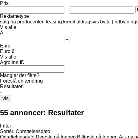
Pris
–
Reklametype
salg
fra producenten
leasing
kredit
afdragsvis
bytte (indbytning
Vis alle
År
–
Euro
Euro 6
Vis alle
Agroline ID
Mangler der filtre?
Foreslå en ændring
Resultater:
-
vis
55 annoncer:
Resultater
Filter
Sortér
:
Oprettelsesdato
Oprettelsesdato
Dyreste på toppen
Billigste på toppen
År - ny 