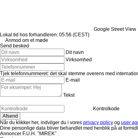
Google Street View
Lokal tid hos forhandleren: 05:56 (CEST)
Anmod om et møde
Send besked
Dit navn
Virksomhed
Tjek telefonnummeret: det skal stemme overens med internation
E-mail
Tekst
Kontrolkode
Når du klikker her, indvilger du i vores
privacy policy
og
user a
Dine personlige data bliver behandlet med henblik på at formid
Annoncer F.U.H. "MIREK"