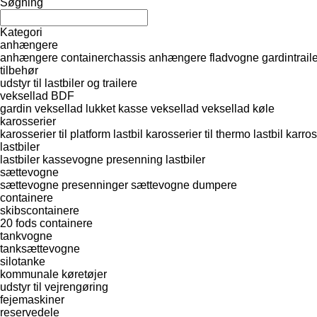
Søgning
Kategori
anhængere
anhængere containerchassis
anhængere fladvogne
gardintrail
tilbehør
udstyr til lastbiler og trailere
veksellad BDF
gardin veksellad
lukket kasse veksellad
veksellad køle
karosserier
karosserier til platform lastbil
karosserier til thermo lastbil
karros
lastbiler
lastbiler kassevogne
presenning lastbiler
sættevogne
sættevogne presenninger
sættevogne dumpere
containere
skibscontainere
20 fods containere
tankvogne
tanksættevogne
silotanke
kommunale køretøjer
udstyr til vejrengøring
fejemaskiner
reservedele