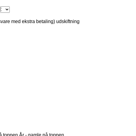
svare med ekstra betaling)
udskiftning
på toppen
År - gamle på toppen