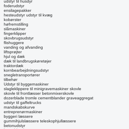
udstyr til husdyr
foderudstyr
ensilagepakker
hesteudstyr
udstyr til kvæg
kobørster
høfremstilling
slåmaskiner
fingerklipper
skovbrugsudstyr
flishuggere
vanding og afvanding
liftsprøjter
hjul og dæk
dæk til landbrugskøretøjer
traktordæk
kornbearbejdningsudstyr
snegletransportører
tilbehør
Udstyr til byggemaskiner
slagleklippere til minigravemaskiner
skovle
skovle til frontlæsser
betonmixerskovle
dozerblade
tromle cementblander
graveaggregat
udstyr til gaffeltrucks
mandskabskurve
entreprenørmaskiner
byggeri læssere
gummihjulslæssere
teleskophjullæssere
betonudstyr