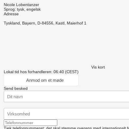
Nicole Lobentanzer
Sprog:
tysk, engelsk
Adresse
Tyskland, Bayern, D-84556, Kastl, Maierhof 1
Vis kort
Lokal tid hos forhandleren: 06:40 (CEST)
Anmod om et møde
Send besked
Tjek telefonnummeret: det skal stemme overens med internationalt f