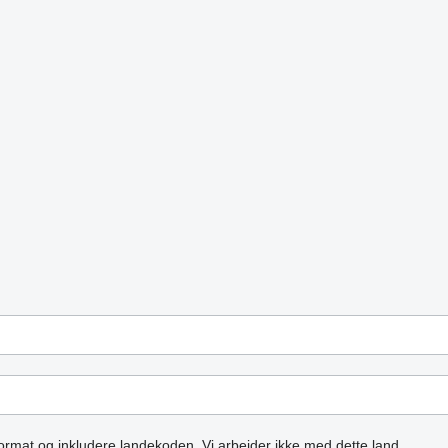
ormat og inkludere landekoden.
Vi arbejder ikke med dette land