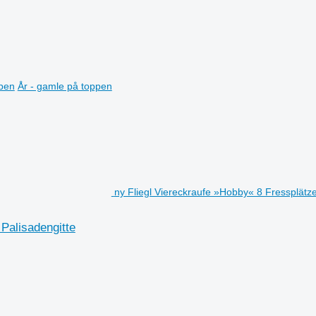
ppen
År - gamle på toppen
ny Fliegl Viereckraufe »Hobby« 8 Fressplätze
Palisadengitte