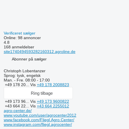
Verificeret sælger
Online:
98 annoncer
4.8
168 anmeldelser
site1740494593282160312.agroline.de
Abonner på sælger
Christoph Lobentanzer
Sprog:
tysk, engelsk
Man. - Fre.
08:00 - 17:00
+49 178 20...
Vis
+49 178 2008823
Ring tilbage
+49 173 96...
Vis
+49 173 9600822
+43 664 22...
Vis
+43 664 2255012
agro-center.de/
www.youtube.com/user/agrocenter2012
www.facebook.com/Fliegl.Agro.Center/
www.instagram.com/fliegl.agrocenter/