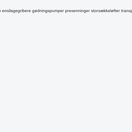
b
ensilagegribere
gødningspumper
presenninger
storsækkeløfter
transp