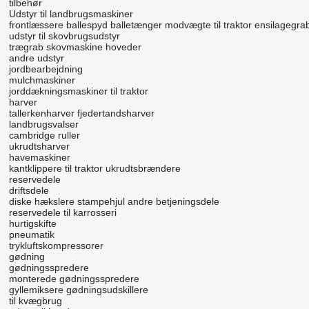
tilbehør
Udstyr til landbrugsmaskiner
frontlæssere
ballespyd
balletænger
modvægte til traktor
ensilagegra
udstyr til skovbrugsudstyr
trægrab
skovmaskine hoveder
andre udstyr
jordbearbejdning
mulchmaskiner
jorddækningsmaskiner til traktor
harver
tallerkenharver
fjedertandsharver
landbrugsvalser
cambridge ruller
ukrudtsharver
havemaskiner
kantklippere til traktor
ukrudtsbrændere
reservedele
driftsdele
diske
hækslere
stampehjul
andre betjeningsdele
reservedele til karrosseri
hurtigskifte
pneumatik
trykluftskompressorer
gødning
gødningsspredere
monterede gødningsspredere
gyllemiksere
gødningsudskillere
til kvægbrug