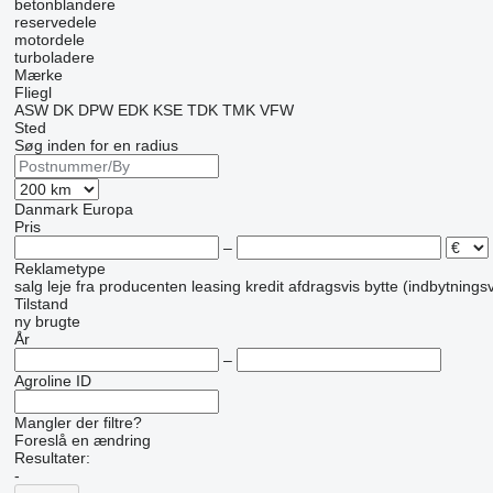
betonblandere
reservedele
motordele
turboladere
Mærke
Fliegl
ASW
DK
DPW
EDK
KSE
TDK
TMK
VFW
Sted
Søg inden for en radius
Danmark
Europa
Pris
–
Reklametype
salg
leje
fra producenten
leasing
kredit
afdragsvis
bytte (indbytnings
Tilstand
ny
brugte
År
–
Agroline ID
Mangler der filtre?
Foreslå en ændring
Resultater:
-