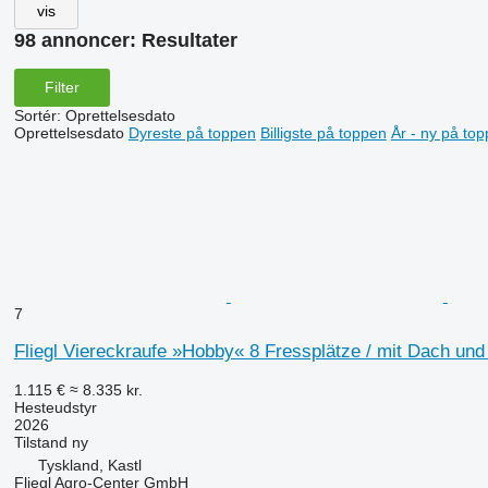
vis
98 annoncer:
Resultater
Filter
Sortér
:
Oprettelsesdato
Oprettelsesdato
Dyreste på toppen
Billigste på toppen
År - ny på to
7
Fliegl Viereckraufe »Hobby« 8 Fressplätze / mit Dach und 
1.115 €
≈ 8.335 kr.
Hesteudstyr
2026
Tilstand
ny
Tyskland, Kastl
Fliegl Agro-Center GmbH