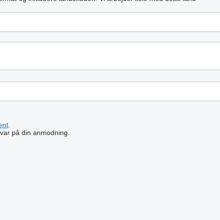
ent
.
 svar på din anmodning.