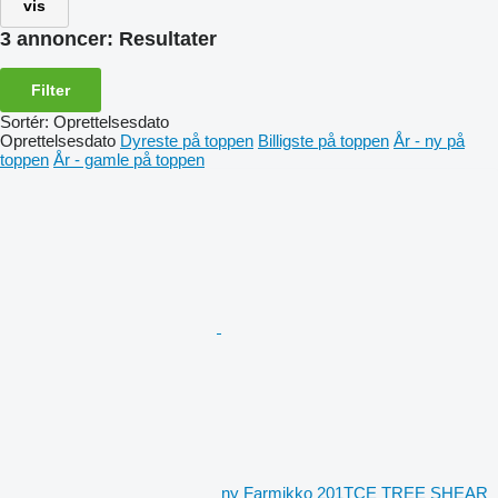
vis
3 annoncer:
Resultater
Filter
Sortér
:
Oprettelsesdato
Oprettelsesdato
Dyreste på toppen
Billigste på toppen
År - ny på
toppen
År - gamle på toppen
ny Farmikko 201TCE TREE SHEAR