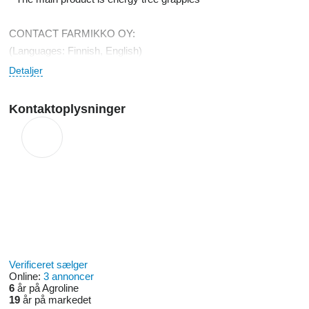
CONTACT FARMIKKO OY:
(Languages: Finnish, English)
Detaljer
Mikko Junttila +358 44 5771156
mikko.junttila@farmikko.fi
Kontaktoplysninger
Anssi Kärkkäinen +358 44 5000084
anssi.karkkainen@farmikko.fi
www.farmikko.fi
Farmer YOUTUBE:
https://www.youtube.com/channel/UCzdeNFveJgFBVoFConHcza
Verificeret sælger
Online:
3 annoncer
6
år på Agroline
19
år på markedet