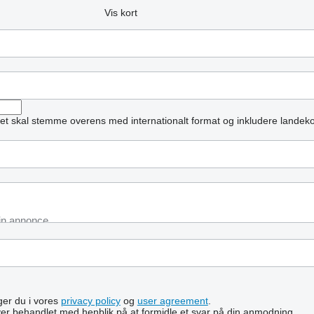
Vis kort
et skal stemme overens med internationalt format og inkludere landek
lger du i vores
privacy policy
og
user agreement
.
ver behandlet med henblik på at formidle et svar på din anmodning.