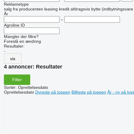
Reklametype
salg
fra producenten
leasing
kredit
afdragsvis
bytte (indbytningsvare
År
–
Agroline ID
Mangler der filtre?
Foreslå en ændring
Resultater:
-
vis
4 annoncer:
Resultater
Filter
Sortér
:
Oprettelsesdato
Oprettelsesdato
Dyreste på toppen
Billigste på toppen
År - ny på to