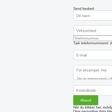
Send besked
Tjek telefonnummeret: d
Når du klikker her, indvi
Dine personlige data bli