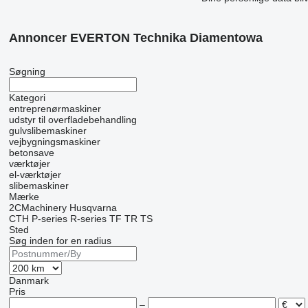
Annoncer EVERTON Technika Diamentowa
Søgning
Kategori
entreprenørmaskiner
udstyr til overfladebehandling
gulvslibemaskiner
vejbygningsmaskiner
betonsave
værktøjer
el-værktøjer
slibemaskiner
Mærke
2CMachinery
Husqvarna
CTH
P-series
R-series
TF
TR
TS
Sted
Søg inden for en radius
Danmark
Pris
–