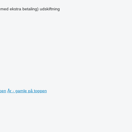
 med ekstra betaling)
udskiftning
ppen
År - gamle på toppen