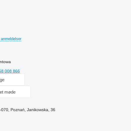
 anmeldelser
entowa
68 008 866
age
et møde
1-070, Poznań, Janikowska, 36