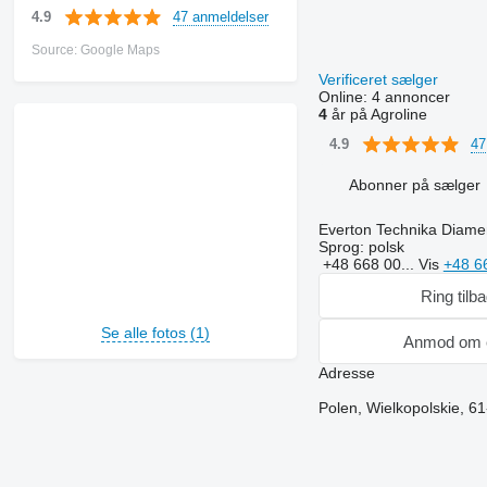
47 anmeldelser
4.9
Source: Google Maps
Verificeret sælger
Online:
4 annoncer
4
år på Agroline
47
4.9
Abonner på sælger
Everton Technika Diam
Sprog:
polsk
+48 668 00...
Vis
+48 6
Ring tilb
Se alle fotos (1)
Anmod om 
Adresse
Polen, Wielkopolskie, 6