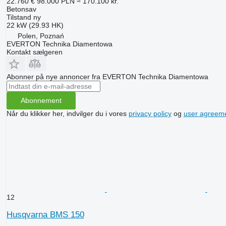
22.760 €
98.000 PLN
≈ 170.100 kr.
Betonsav
Tilstand
ny
22 kW (29.93 HK)
Polen, Poznań
EVERTON Technika Diamentowa
Kontakt sælgeren
Abonner på nye annoncer fra EVERTON Technika Diamentowa
Abonnement
Når du klikker her, indvilger du i vores
privacy policy
og
user agreem
12
Husqvarna BMS 150