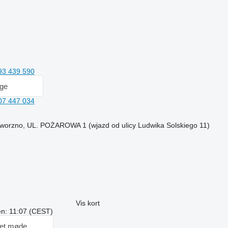
93 439 590
age
07 447 034
Jaworzno, UL. POŻAROWA 1 (wjazd od ulicy Ludwika Solskiego 11)
Vis kort
ren: 11:07 (CEST)
et møde