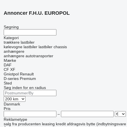
Annoncer F.H.U. EUROPOL
Søgning
Kategori
trækkere
lastbiler
kølevogne lastbiler
lastbiler chassis
anhængere
anhængere autotransporter
Mærke
DAF
CF
XF
Gniotpol
Renault
D-series
Premium
Sted
Søg inden for en radius
Danmark
Pris
–
Reklametype
salg
fra producenten
leasing
kredit
afdragsvis
bytte (indbytningsvare