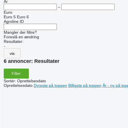
År
–
Euro
Euro 5
Euro 6
Agroline ID
Mangler der filtre?
Foreslå en ændring
Resultater:
-
vis
6 annoncer:
Resultater
Filter
Sortér
:
Oprettelsesdato
Oprettelsesdato
Dyreste på toppen
Billigste på toppen
År - ny på to