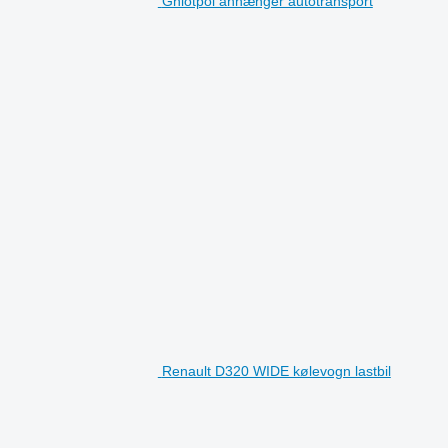
Gniotpol anhænger autotransport
Renault D320 WIDE kølevogn lastbil