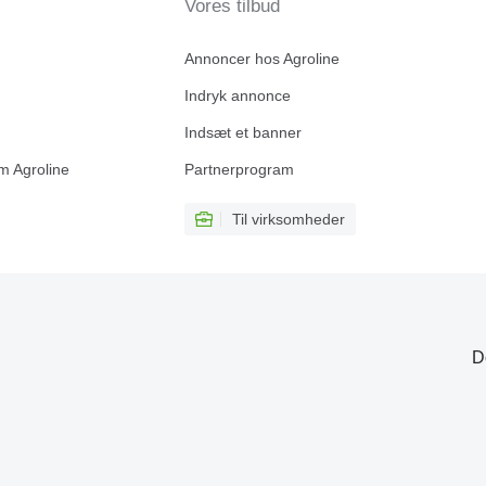
Vores tilbud
Annoncer hos Agroline
Indryk annonce
Indsæt et banner
m Agroline
Partnerprogram
Til virksomheder
D