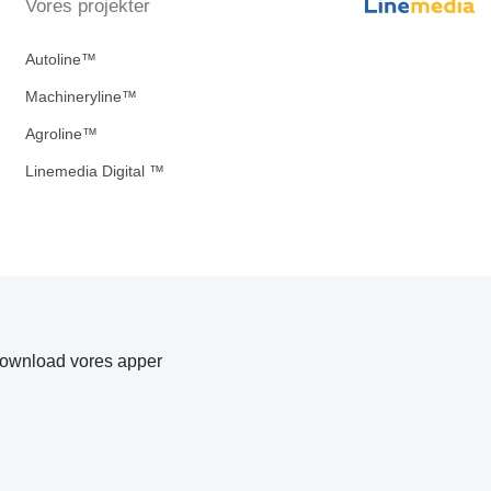
Vores projekter
Autoline™
Machineryline™
Agroline™
Linemedia Digital ™
ownload vores apper