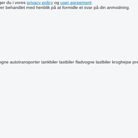
lger du i vores
privacy policy
og
user agreement
.
ver behandlet med henblik på at formidle et svar på din anmodning.
vogne
autotransporter
tankbiler lastbiler
fladvogne lastbiler
kroghejse
pr