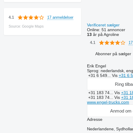
17 anmeldelser
4.1
Verificeret sælger
Source: Google Maps
Online:
51 annoncer
13
år på Agroline
17
4.1
Abonner på sælger
Erik Engel
Sprog:
nederlandsk, eng
+31 6 549...
Vis
+31 6 
Ring tilb
+31 183 74...
Vis
+31 1
+31 183 74...
Vis
+31 1
www.engel-trucks.com
Anmod om 
Adresse
Nederlandene, Sydholla