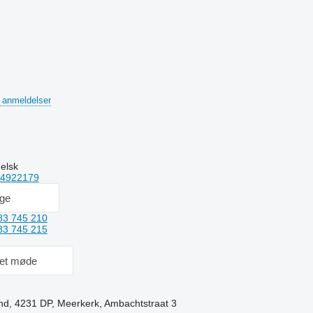
 anmeldelser
elsk
54922179
age
83 745 210
83 745 215
et møde
nd, 4231 DP, Meerkerk, Ambachtstraat 3