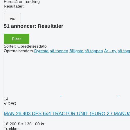
Foreslå en ændring
Resultater:
-
vis
51 annoncer:
Resultater
Filter
Sortér
:
Oprettelsesdato
Oprettelsesdato
Dyreste på toppen
Billigste på toppen
År - ny på to
14
VIDEO
MAN 26.403 DFS 6x4 TRACTOR UNIT (EURO 2 / MAN
18.200 €
≈ 136.100 kr.
Trækker