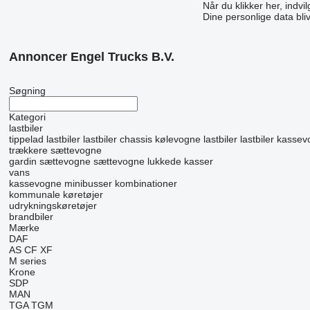
Når du klikker her, indvi
Dine personlige data bli
Annoncer Engel Trucks B.V.
Søgning
Kategori
lastbiler
tippelad lastbiler
lastbiler chassis
kølevogne lastbiler
lastbiler kasse
trækkere
sættevogne
gardin sættevogne
sættevogne lukkede kasser
vans
kassevogne
minibusser kombinationer
kommunale køretøjer
udrykningskøretøjer
brandbiler
Mærke
DAF
AS
CF
XF
M series
Krone
SDP
MAN
TGA
TGM