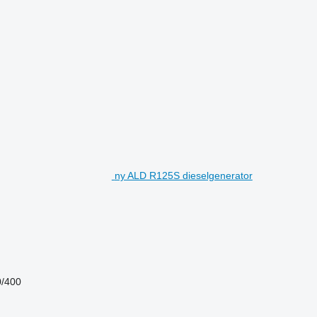
ny ALD R125S dieselgenerator
0/400