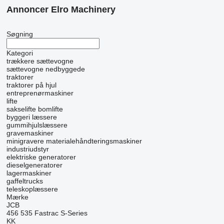
Annoncer Elro Machinery
Søgning
Kategori
trækkere
sættevogne
sættevogne nedbyggede
traktorer
traktorer på hjul
entreprenørmaskiner
lifte
sakselifte
bomlifte
byggeri læssere
gummihjulslæssere
gravemaskiner
minigravere
materialehåndteringsmaskiner
industriudstyr
elektriske generatorer
dieselgeneratorer
lagermaskiner
gaffeltrucks
teleskoplæssere
Mærke
JCB
456
535
Fastrac
S-Series
KK