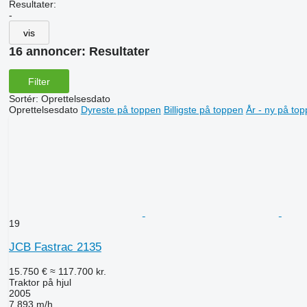
Resultater:
-
vis
16 annoncer:
Resultater
Filter
Sortér
:
Oprettelsesdato
Oprettelsesdato
Dyreste på toppen
Billigste på toppen
År - ny på to
19
JCB Fastrac 2135
15.750 €
≈ 117.700 kr.
Traktor på hjul
2005
7.893 m/h