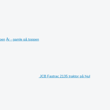
ppen
År - gamle på toppen
JCB Fastrac 2135 traktor på hjul