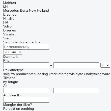
Liebherr
LH
Mercedes-Benz
New Holland
E-series
Niftylift
HR
Volvo
L-series
Vis alle
Sted
Søg inden for en radius
Danmark
Pris
–
Reklametype
salg
fra producenten
leasing
kredit
afdragsvis
bytte (indbytningsvare
Tilstand
ny
brugte
År
–
Agroline ID
Mangler der filtre?
Foreslå en ændring