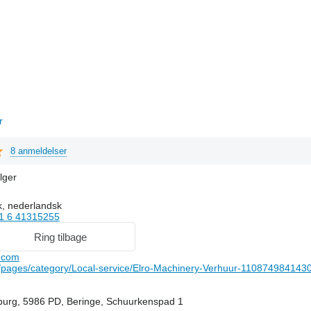
r
8 anmeldelser
lger
k, nederlandsk
1 6 41315255
Ring tilbage
.com
pages/category/Local-service/Elro-Machinery-Verhuur-110874984143
urg, 5986 PD, Beringe, Schuurkenspad 1