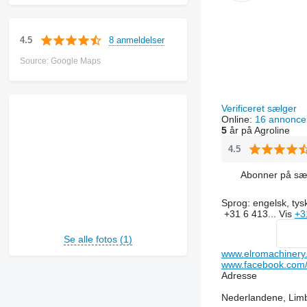
8 anmeldelser
4.5
Source: Google Maps
Verificeret sælger
Online:
16 annonce
5
år på Agroline
4.5
Abonner på sæ
Sprog:
engelsk, tys
+31 6 413...
Vis
+3
Se alle fotos (1)
www.elromachinery
www.facebook.com/
Adresse
Nederlandene, Limb