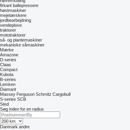
høfremstilling
firkant ballepressere
høstmaskiner
mejetærskere
jordbearbejdning
vendeplove
traktorer
mototraktorer
så- og plantemaskiner
mekaniske såmaskiner
Mærke
Amazone
D-series
Claas
Compact
Kubota
B-series
Lemken
Diamant
Massey Ferguson
Schmitz Cargobull
S-series
SCB
Sted
Søg inden for en radius
Danmark
andre