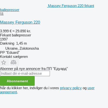
Massey Ferguson 220 firkant
ballepresser
11
Massey Ferguson 220
3.999 €
≈ 29.890 kr.
Firkant ballepresser
1997
Dækning
1,45 m
Ukraine, Zolotonosha
PP "Eduard"
Kontakt sælgeren
Abonner på nye annoncer fra ПП "Едуард"
Abonnement
Når du klikker her, indvilger du i vores
privacy policy
og
user
agreement
.