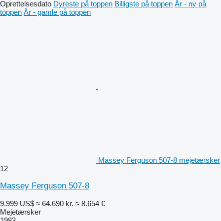
Oprettelsesdato
Dyreste på toppen
Billigste på toppen
År - ny på
toppen
År - gamle på toppen
Massey Ferguson 507-8 mejetærsker
12
Massey Ferguson 507-8
9.999 US$
≈ 64.690 kr.
≈ 8.654 €
Mejetærsker
1983