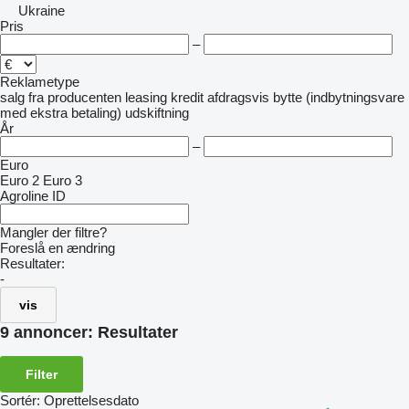
Ukraine
Pris
–
Reklametype
salg
fra producenten
leasing
kredit
afdragsvis
bytte (indbytningsvare
med ekstra betaling)
udskiftning
År
–
Euro
Euro 2
Euro 3
Agroline ID
Mangler der filtre?
Foreslå en ændring
Resultater:
-
vis
9 annoncer:
Resultater
Filter
Sortér
:
Oprettelsesdato