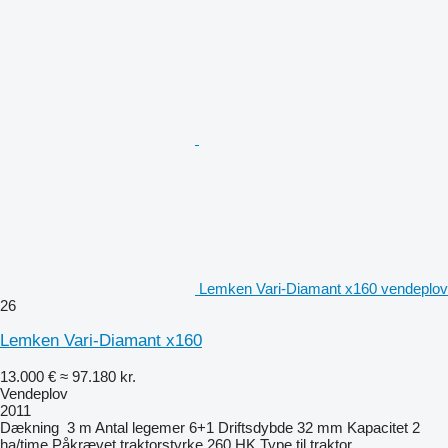
Lemken Vari-Diamant x160 vendeplov
26
Lemken Vari-Diamant x160
13.000 €
≈ 97.180 kr.
Vendeplov
2011
Dækning
3 m
Antal legemer
6+1
Driftsdybde
32 mm
Kapacitet
2
ha/time
Påkrævet traktorstyrke
260 HK
Type
til traktor