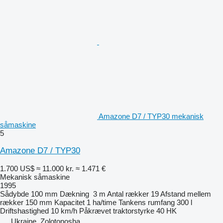
Amazone D7 / TYP30 mekanisk
såmaskine
5
Amazone D7 / TYP30
1.700 US$
≈ 11.000 kr.
≈ 1.471 €
Mekanisk såmaskine
1995
Sådybde
100 mm
Dækning
3 m
Antal rækker
19
Afstand mellem
rækker
150 mm
Kapacitet
1 ha/time
Tankens rumfang
300 l
Driftshastighed
10 km/h
Påkrævet traktorstyrke
40 HK
Ukraine, Zolotonosha