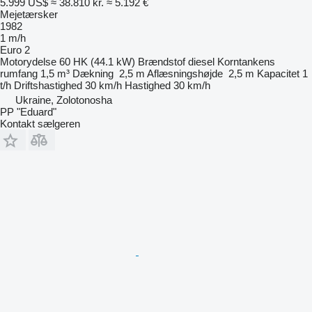
5.999 US$
≈ 38.810 kr.
≈ 5.192 €
Mejetærsker
1982
1 m/h
Euro 2
Motorydelse
60 HK (44.1 kW)
Brændstof
diesel
Korntankens
rumfang
1,5 m³
Dækning
2,5 m
Aflæsningshøjde
2,5 m
Kapacitet
1
t/h
Driftshastighed
30 km/h
Hastighed
30 km/h
Ukraine, Zolotonosha
PP "Eduard"
Kontakt sælgeren