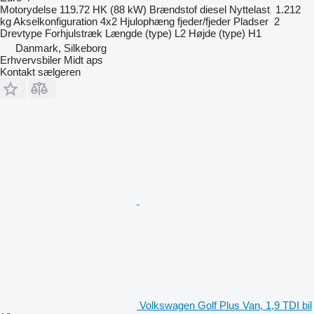
Motorydelse
119.72 HK (88 kW)
Brændstof
diesel
Nyttelast
1.212
kg
Akselkonfiguration
4x2
Hjulophæng
fjeder/fjeder
Pladser
2
Drevtype
Forhjulstræk
Længde (type)
L2
Højde (type)
H1
Danmark, Silkeborg
Erhvervsbiler Midt aps
Kontakt sælgeren
Volkswagen Golf Plus Van, 1,9 TDI bil