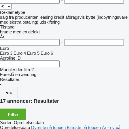
–
Reklametype
salg
fra producenten
leasing
kredit
afdragsvis
bytte (indbytningsvare
med ekstra betaling)
udskiftning
Tilstand
brugte
med en defekt
År
–
Euro
Euro 3
Euro 4
Euro 5
Euro 6
Agroline ID
Mangler der filtre?
Foreslå en ændring
Resultater:
-
vis
17 annoncer:
Resultater
Filter
Sortér
:
Oprettelsesdato
Oprettelsesdato
Dyreste på toppen
Billigste på toppen
År - ny på