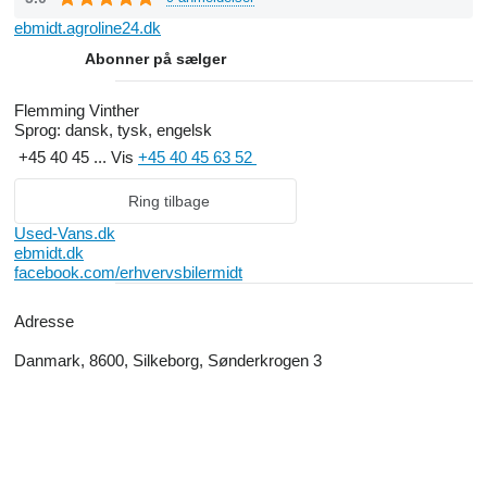
ebmidt.agroline24.dk
Abonner på sælger
Hos Erhvervsbiler Midt aps i Grauballe gør vi alt, hvad vi kan for
at yde en optimal service!
Flemming Vinther
Sprog:
dansk, tysk, engelsk
Hvad enten det drejer sig om reparation, service eller f.eks. tjek
+45 40 45 ...
Vis
+45 40 45 63 52
før syn, af din bil, er du meget velkommen til at besøge vores
værksted.
Ring tilbage
Klik på de billederne for at få vores altid opdaterede salgsliste.
Used-Vans.dk
Her finder du mange oplysninger, samt billeder af de emner vi
ebmidt.dk
råder over.
facebook.com/erhvervsbilermidt
Adresse
Vi står altid til rådighed for yderligere spørgsmål.
Danmark, 8600, Silkeborg, Sønderkrogen 3