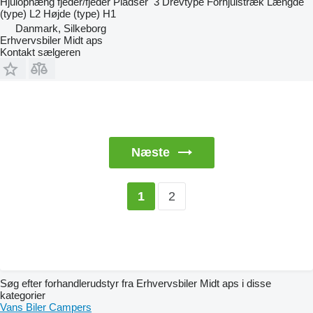
Hjulophæng
fjeder/fjeder
Pladser
3
Drevtype
Forhjulstræk
Længde
(type)
L2
Højde (type)
H1
Danmark, Silkeborg
Erhvervsbiler Midt aps
Kontakt sælgeren
Næste
2
1
Søg efter forhandlerudstyr fra Erhvervsbiler Midt aps i disse
kategorier
Vans
Biler
Campers