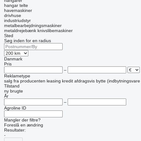
hangarer
hangar telte
havemaskiner
drivhuse
industriudstyr
metalbearbejdningsmaskiner
metaldrejebænk
knivslibemaskiner
Sted
Søg inden for en radius
Danmark
Pris
–
Reklametype
salg
fra producenten
leasing
kredit
afdragsvis
bytte (indbytningsvare
Tilstand
ny
brugte
År
–
Agroline ID
Mangler der filtre?
Foreslå en ændring
Resultater:
-