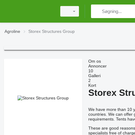
Agroline
Storex Structures Group
Om os
Annoncer
10
Galleri
2
Kort
Storex Str
We have more than 10 ye
countries. We can offer
requirements. Tents have
These are good reasons t
specialists free of char