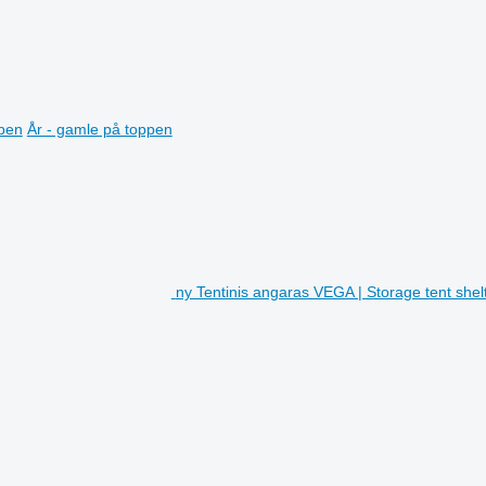
ppen
År - gamle på toppen
ny Tentinis angaras VEGA | Storage tent shelt