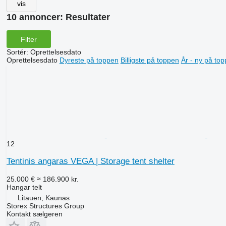
vis
10 annoncer:
Resultater
Filter
Sortér
:
Oprettelsesdato
Oprettelsesdato
Dyreste på toppen
Billigste på toppen
År - ny på to
12
Tentinis angaras VEGA | Storage tent shelter
25.000 €
≈ 186.900 kr.
Hangar telt
Litauen, Kaunas
Storex Structures Group
Kontakt sælgeren