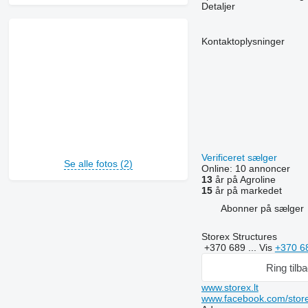
Detaljer
Kontaktoplysninger
Verificeret sælger
Se alle fotos (2)
Online:
10 annoncer
13
år på Agroline
15
år på markedet
Abonner på sælger
Storex Structures
+370 689 ...
Vis
+370 6
Ring tilb
www.storex.lt
www.facebook.com/store