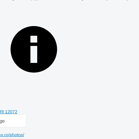
89 12072
age
x.ro/photos/