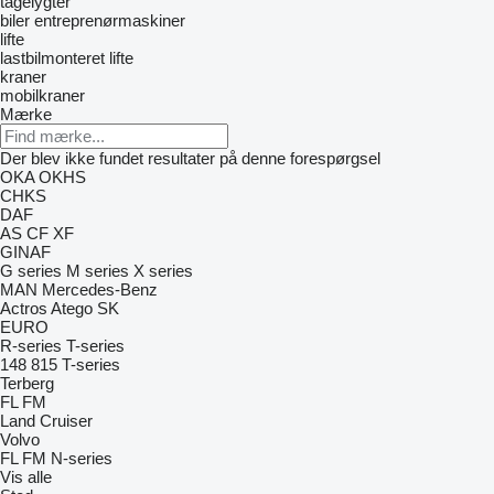
tågelygter
biler
entreprenørmaskiner
lifte
lastbilmonteret lifte
kraner
mobilkraner
Mærke
Der blev ikke fundet resultater på denne forespørgsel
OKA
OKHS
CHKS
DAF
AS
CF
XF
GINAF
G series
M series
X series
MAN
Mercedes-Benz
Actros
Atego
SK
EURO
R-series
T-series
148
815
T-series
Terberg
FL
FM
Land Cruiser
Volvo
FL
FM
N-series
Vis alle