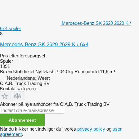
Mercedes-Benz SK 2629 2629 K /
6x4 spuler
8
Mercedes-Benz SK 2629 2629 K / 6x4
Pris efter forespørgsel
Spuler
1991
Brændstof
diesel
Nyttelast
7.040 kg
Rumindhold
11,6 m³
Nederlandene, Weert
C.A.B. Truck Trading BV
Kontakt sælgeren
Abonner på nye annoncer fra C.A.B. Truck Trading BV
Abonnement
Når du klikker her, indvilger du i vores
privacy policy
og
user
agreement
.