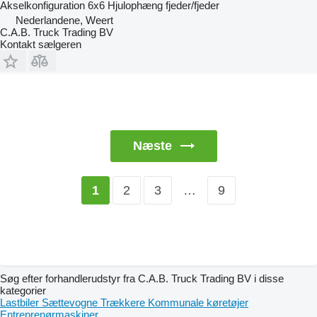
Akselkonfiguration
6x6
Hjulophæng
fjeder/fjeder
Nederlandene, Weert
C.A.B. Truck Trading BV
Kontakt sælgeren
Næste
2
3
…
9
1
Søg efter forhandlerudstyr fra C.A.B. Truck Trading BV i disse
kategorier
Lastbiler
Sættevogne
Trækkere
Kommunale køretøjer
Entreprenørmaskiner