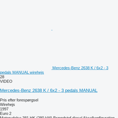
Mercedes-Benz 2638 K / 6x2 - 3
pedals MANUAL wirehejs
28
VIDEO
Mercedes-Benz 2638 K / 6x2 - 3 pedals MANUAL
Pris efter forespørgsel
Wirehejs
1997
Euro 2
Motorydelse
381 HK (280 kW)
Brændstof
diesel
Akselkonfiguration