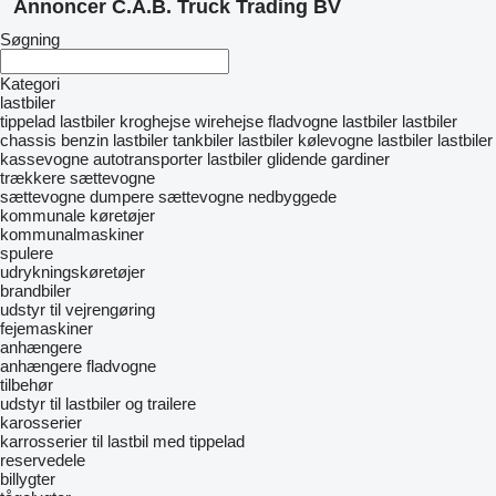
Annoncer C.A.B. Truck Trading BV
Søgning
Kategori
lastbiler
tippelad lastbiler
kroghejse
wirehejse
fladvogne lastbiler
lastbiler
chassis
benzin lastbiler
tankbiler lastbiler
kølevogne lastbiler
lastbiler
kassevogne
autotransporter
lastbiler glidende gardiner
trækkere
sættevogne
sættevogne dumpere
sættevogne nedbyggede
kommunale køretøjer
kommunalmaskiner
spulere
udrykningskøretøjer
brandbiler
udstyr til vejrengøring
fejemaskiner
anhængere
anhængere fladvogne
tilbehør
udstyr til lastbiler og trailere
karosserier
karrosserier til lastbil med tippelad
reservedele
billygter