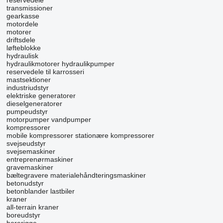
reservedele
transmissioner
gearkasse
motordele
motorer
driftsdele
løfteblokke
hydraulisk
hydraulikmotorer
hydraulikpumper
reservedele til karrosseri
mastsektioner
industriudstyr
elektriske generatorer
dieselgeneratorer
pumpeudstyr
motorpumper
vandpumper
kompressorer
mobile kompressorer
stationære kompressorer
svejseudstyr
svejsemaskiner
entreprenørmaskiner
gravemaskiner
bæltegravere
materialehåndteringsmaskiner
betonudstyr
betonblander lastbiler
kraner
all-terrain kraner
boreudstyr