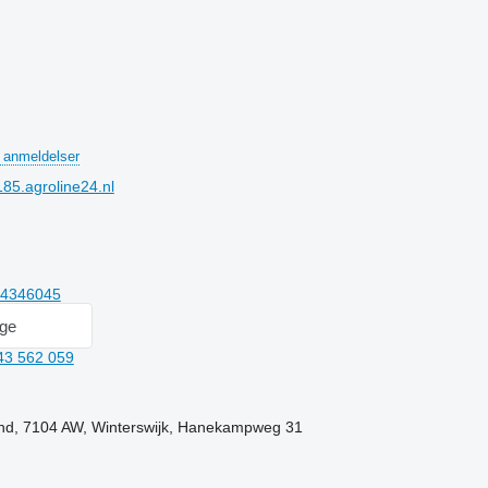
 anmeldelser
5.agroline24.nl
54346045
age
43 562 059
nd, 7104 AW, Winterswijk, Hanekampweg 31