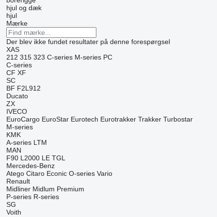
borerigge
hjul og dæk
hjul
Mærke
Der blev ikke fundet resultater på denne forespørgsel
XAS
212
315
323
C-series
M-series
PC
C-series
CF
XF
SC
BF
F2L912
Ducato
ZX
IVECO
EuroCargo
EuroStar
Eurotech
Eurotrakker
Trakker
Turbostar
M-series
KMK
A-series
LTM
MAN
F90
L2000
LE
TGL
Mercedes-Benz
Atego
Citaro
Econic
O-series
Vario
Renault
Midliner
Midlum
Premium
P-series
R-series
SG
Voith