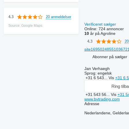
20 anmeldelser
4.3
Verificeret sælger
Source: Google Maps
Online:
724 annoncer
10
år på Agroline
20
4.3
site169502485510367218
Abonner på sælger
Jan Verhaegh
Sprog:
engelsk
+31 6 543...
Vis
+31 6 
Ring tilb
+31 543 56...
Vis
+31 5
www.bvtrading.com
Adresse
Nederlandene, Gelderla