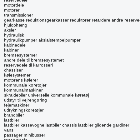
reservedele
motordele
motorer
transmissioner
gearkasse
reduktionsgearkasser
reduktorer
retardere
andre reserved
hjulophæng
aksler
hydraulisk
hydraulikpumper
aksialstempelpumper
kabinedele
kabiner
bremsesystemer
andre dele til bremsesystemet
reservedele til karrosseri
chassiser
kølesystemer
motorens kølerer
kommunale køretøjer
kommunalmaskiner
skraldebiler
universelle kommunale køretøj
udstyr til vejrengøring
fejemaskiner
udrykningskøretøjer
brandbiler
lastbiler
lastbiler kassevogne
lastbiler chassis
lastbiler glidende gardiner
vans
passager minibusser