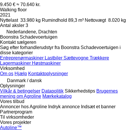
9.450 €
≈ 70.640 kr.
Walking floor
2021
Nyttelast
33.980 kg
Rumindhold
89,3 m³
Nettovægt
8.020 kg
Antal aksler
3
Nederlandene, Drachten
Boonstra Schadevoertuigen
Kontakt sælgeren
Søg efter forhandlerudstyr fra Boonstra Schadevoertuigen i
disse kategorier
Entreprenørmaskiner
Lastbiler
Sættevogne
Trækkere
Lagermaskiner
Høstmaskiner
Virksomhed
Om os
Hjælp
Kontaktoplysninger
Danmark / dansk
Oplysninger
Vilkår & betingelser
Datapolitik
Sikkerhedstips
Brugernes
mening om Agroline
Mærkekatalog
Vores tilbud
Annoncer hos Agroline
Indryk annonce
Indsæt et banner
Partnerprogram
Til virksomheder
Vores projekter
Autoline™