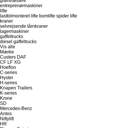
grønthøstere
entreprenørmaskiner
lifte
lastbilmonteret lifte
bomlifte
spider lifte
kraner
selvrejsende tårnkraner
lagermaskiner
gaffeltrucks
diesel gaffeltrucks
Vis alle
Mærke
Custers
DAF
CF
LF
XG
Hoeflon
C-series
Hyster
H-series
Knapen Trailers
K-series
Krone
SD
Mercedes-Benz
Antos
Niftylift
HR