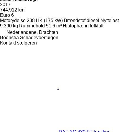
2017
744.912 km
Euro 6
Motorydelse
238 HK (175 kW)
Brændstof
diesel
Nyttelast
9.390 kg
Rumindhold
51,6 m³
Hjulophæng
luft/luft
Nederlandene, Drachten
Boonstra Schadevoertuigen
Kontakt sælgeren
DAF XG 480 FT trækker