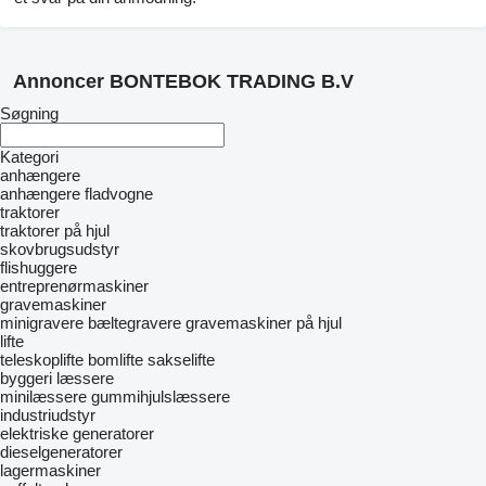
Annoncer BONTEBOK TRADING B.V
Søgning
Kategori
anhængere
anhængere fladvogne
traktorer
traktorer på hjul
skovbrugsudstyr
flishuggere
entreprenørmaskiner
gravemaskiner
minigravere
bæltegravere
gravemaskiner på hjul
lifte
teleskoplifte
bomlifte
sakselifte
byggeri læssere
minilæssere
gummihjulslæssere
industriudstyr
elektriske generatorer
dieselgeneratorer
lagermaskiner