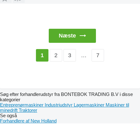
Næste
2
3
…
7
1
Søg efter forhandlerudstyr fra BONTEBOK TRADING B.V i disse
kategorier
Entreprenørmaskiner
Industriudstyr
Lagermaskiner
Maskiner til
minedrift
Traktorer
Se også
Forhandlere af New Holland