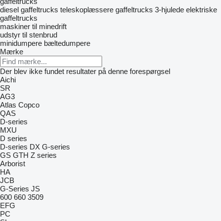
gaffeltrucks
diesel gaffeltrucks
teleskoplæssere
gaffeltrucks 3-hjulede
elektriske
gaffeltrucks
maskiner til minedrift
udstyr til stenbrud
minidumpere
bæltedumpere
Mærke
Der blev ikke fundet resultater på denne forespørgsel
Aichi
SR
AG3
Atlas Copco
QAS
D-series
MXU
D series
D-series
DX
G-series
GS
GTH
Z series
Arborist
HA
JCB
G-Series
JS
600
660
3509
EFG
PC