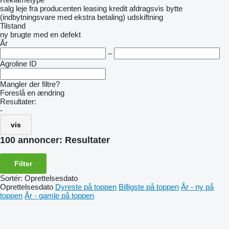
salg
leje
fra producenten
leasing
kredit
afdragsvis
bytte
(indbytningsvare med ekstra betaling)
udskiftning
Tilstand
ny
brugte
med en defekt
År
–
Agroline ID
Mangler der filtre?
Foreslå en ændring
Resultater:
-
vis
100 annoncer:
Resultater
Filter
Sortér
:
Oprettelsesdato
Oprettelsesdato
Dyreste på toppen
Billigste på toppen
År - ny på
toppen
År - gamle på toppen