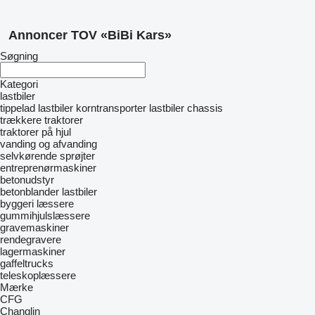
Annoncer TOV «BiBi Kars»
Søgning
Kategori
lastbiler
tippelad lastbiler
korntransporter
lastbiler chassis
trækkere
traktorer
traktorer på hjul
vanding og afvanding
selvkørende sprøjter
entreprenørmaskiner
betonudstyr
betonblander lastbiler
byggeri læssere
gummihjulslæssere
gravemaskiner
rendegravere
lagermaskiner
gaffeltrucks
teleskoplæssere
Mærke
CFG
Changlin