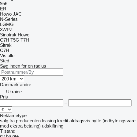
956
ER
Howo
JAC
N-Series
LGMG
3WPZ
Sinotruk Howo
C7H
T5G
T7H
Sitrak
C7H
Vis alle
Sted
Søg inden for en radius
Danmark
andre
Ukraine
Pris
–
Reklametype
salg
fra producenten
leasing
kredit
afdragsvis
bytte (indbytningsvare
med ekstra betaling)
udskiftning
Tilstand
ny
brugte