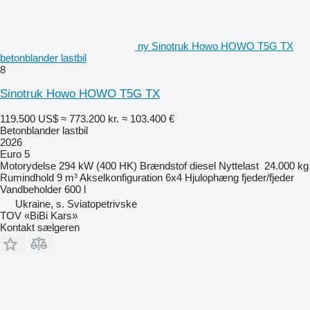
ny Sinotruk Howo HOWO T5G TX
betonblander lastbil
8
Sinotruk Howo HOWO T5G TX
119.500 US$
≈ 773.200 kr.
≈ 103.400 €
Betonblander lastbil
2026
Euro 5
Motorydelse
294 kW (400 HK)
Brændstof
diesel
Nyttelast
24.000 kg
Rumindhold
9 m³
Akselkonfiguration
6x4
Hjulophæng
fjeder/fjeder
Vandbeholder
600 l
Ukraine, s. Sviatopetrivske
TOV «BiBi Kars»
Kontakt sælgeren