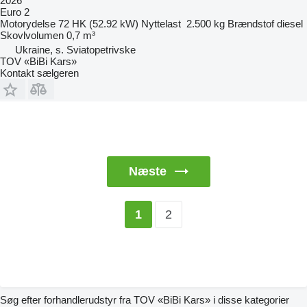
2026
Euro 2
Motorydelse
72 HK (52.92 kW)
Nyttelast
2.500 kg
Brændstof
diesel
Skovlvolumen
0,7 m³
Ukraine, s. Sviatopetrivske
TOV «BiBi Kars»
Kontakt sælgeren
Næste
2
1
Søg efter forhandlerudstyr fra TOV «BiBi Kars» i disse kategorier