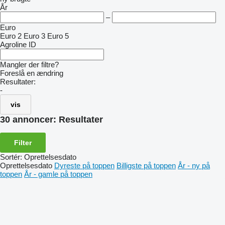
År
–
Euro
Euro 2
Euro 3
Euro 5
Agroline ID
Mangler der filtre?
Foreslå en ændring
Resultater:
-
vis
30 annoncer:
Resultater
Filter
Sortér
:
Oprettelsesdato
Oprettelsesdato
Dyreste på toppen
Billigste på toppen
År - ny på
toppen
År - gamle på toppen