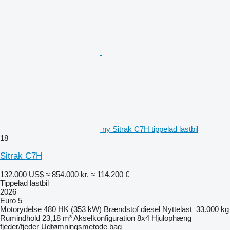
ny Sitrak C7H tippelad lastbil
18
Sitrak C7H
132.000 US$
≈ 854.000 kr.
≈ 114.200 €
Tippelad lastbil
2026
Euro 5
Motorydelse
480 HK (353 kW)
Brændstof
diesel
Nyttelast
33.000 kg
Rumindhold
23,18 m³
Akselkonfiguration
8x4
Hjulophæng
fjeder/fjeder
Udtømningsmetode
bag