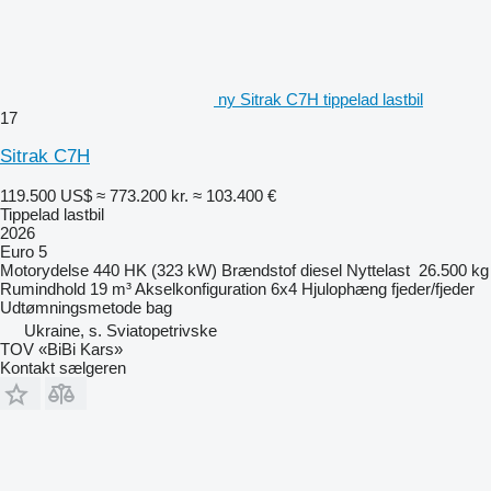
ny Sitrak C7H tippelad lastbil
17
Sitrak C7H
119.500 US$
≈ 773.200 kr.
≈ 103.400 €
Tippelad lastbil
2026
Euro 5
Motorydelse
440 HK (323 kW)
Brændstof
diesel
Nyttelast
26.500 kg
Rumindhold
19 m³
Akselkonfiguration
6x4
Hjulophæng
fjeder/fjeder
Udtømningsmetode
bag
Ukraine, s. Sviatopetrivske
TOV «BiBi Kars»
Kontakt sælgeren