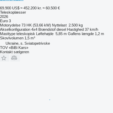
69.900 US$
≈ 452.200 kr.
≈ 60.500 €
Teleskoplæsser
2026
Euro 3
Motorydelse
73 HK (53.66 kW)
Nyttelast
2.500 kg
Akselkonfiguration
4x4
Brændstof
diesel
Hastighed
37 km/h
Masttype
teleskopisk
Løftehøjde
5,85 m
Gaflens længde
1,2 m
Skovlvolumen
1,5 m³
Ukraine, s. Sviatopetrivske
TOV «BiBi Kars»
Kontakt sælgeren