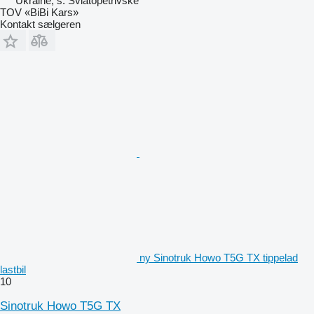
Ukraine, s. Sviatopetrivske
TOV «BiBi Kars»
Kontakt sælgeren
ny Sinotruk Howo T5G TX tippelad
lastbil
10
Sinotruk Howo T5G TX