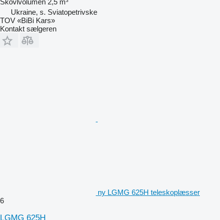
Skovlvolumen
2,5 m³
Ukraine, s. Sviatopetrivske
TOV «BiBi Kars»
Kontakt sælgeren
ny LGMG 625H teleskoplæsser
6
LGMG 625H