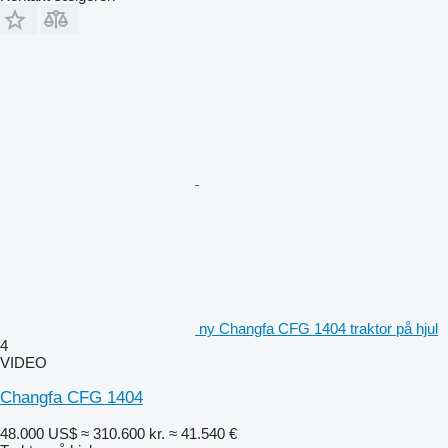
ny Changfa CFG 1404 traktor på hjul
4
VIDEO
Changfa CFG 1404
48.000 US$
≈ 310.600 kr.
≈ 41.540 €