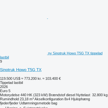
ny Sinotruk Howo T5G TX tippelad
lastbil
9
Sinotruk Howo T5G TX
119.500 US$
≈ 773.200 kr.
≈ 103.400 €
Tippelad lastbil
2026
Euro 5
Motorydelse
440 HK (323 kW)
Brændstof
diesel
Nyttelast
32.800 kg
Rumindhold
23,18 m³
Akselkonfiguration
8x4
Hjulophæng
fjeder/fjeder
Udtømningsmetode
bag