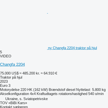
ny Changfa 2204 traktor på hjul
5
VIDEO
Changfa 2204
75.000 US$
≈ 485.200 kr.
≈ 64.910 €
Traktor på hjul
2023
Euro 3
Motorydelse
220 HK (162 kW)
Brændstof
diesel
Nyttelast
5.800 kg
Akselkonfiguration
4x4
Kraftudtagets rotationshastighed
540 o/min
Ukraine, s. Sviatopetrivske
TOV «BiBi Kars»
Kontakt sælgeren