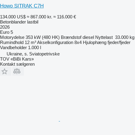
Howo SITRAK C7H
134.000 US$
≈ 867.000 kr.
≈ 116.000 €
Betonblander lastbil
2026
Euro 5
Motorydelse
353 kW (480 HK)
Brændstof
diesel
Nyttelast
33.000 kg
Rumindhold
12 m³
Akselkonfiguration
8x4
Hjulophæng
fjeder/fjeder
Vandbeholder
1.000 l
Ukraine, s. Sviatopetrivske
TOV «BiBi Kars»
Kontakt sælgeren