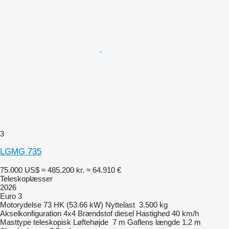
3
LGMG 735
75.000 US$
≈ 485.200 kr.
≈ 64.910 €
Teleskoplæsser
2026
Euro 3
Motorydelse
73 HK (53.66 kW)
Nyttelast
3.500 kg
Akselkonfiguration
4x4
Brændstof
diesel
Hastighed
40 km/h
Masttype
teleskopisk
Løftehøjde
7 m
Gaflens længde
1,2 m