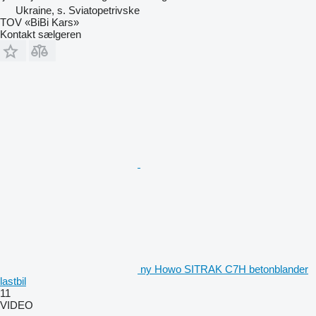
Ukraine, s. Sviatopetrivske
TOV «BiBi Kars»
Kontakt sælgeren
ny Howo SITRAK C7H betonblander
lastbil
11
VIDEO