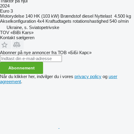
Traktor på hjul
2024
Euro 3
Motorydelse
140 HK (103 kW)
Brændstof
diesel
Nyttelast
4.500 kg
Akselkonfiguration
4x4
Kraftudtagets rotationshastighed
540 o/min
Ukraine, s. Sviatopetrivske
TOV «BiBi Kars»
Kontakt sælgeren
Abonner på nye annoncer fra ТОВ «БіБі Карс»
Abonnement
Når du klikker her, indvilger du i vores
privacy policy
og
user
agreement
.