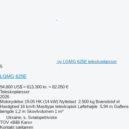
ny LGMG 625E teleskoplæsser
5
LGMG 625E
94.800 US$
≈ 613.300 kr.
≈ 82.050 €
Teleskoplæsser
2026
Motorydelse
19.05 HK (14 kW)
Nyttelast
2.500 kg
Brændstof
el
Hastighed
16 km/h
Masttype
teleskopisk
Løftehøjde
5,94 m
Gaflens
længde
1,2 m
Skovlvolumen
1 m³
Ukraine, s. Sviatopetrivske
TOV «BiBi Kars»
Kontakt sælgeren