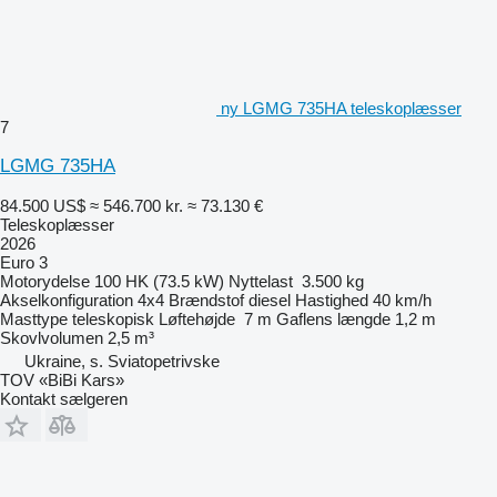
ny LGMG 735HA teleskoplæsser
7
LGMG 735HA
84.500 US$
≈ 546.700 kr.
≈ 73.130 €
Teleskoplæsser
2026
Euro 3
Motorydelse
100 HK (73.5 kW)
Nyttelast
3.500 kg
Akselkonfiguration
4x4
Brændstof
diesel
Hastighed
40 km/h
Masttype
teleskopisk
Løftehøjde
7 m
Gaflens længde
1,2 m
Skovlvolumen
2,5 m³
Ukraine, s. Sviatopetrivske
TOV «BiBi Kars»
Kontakt sælgeren