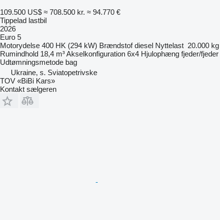
109.500 US$
≈ 708.500 kr.
≈ 94.770 €
Tippelad lastbil
2026
Euro 5
Motorydelse
400 HK (294 kW)
Brændstof
diesel
Nyttelast
20.000 kg
Rumindhold
18,4 m³
Akselkonfiguration
6x4
Hjulophæng
fjeder/fjeder
Udtømningsmetode
bag
Ukraine, s. Sviatopetrivske
TOV «BiBi Kars»
Kontakt sælgeren