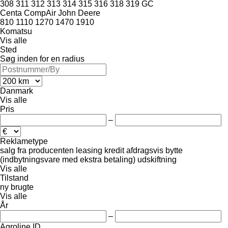
308
311
312
313
314
315
316
318
319
GC
Centa
CompAir
John Deere
810
1110
1270
1470
1910
Komatsu
Vis alle
Sted
Søg inden for en radius
Danmark
Vis alle
Pris
–
Reklametype
salg
fra producenten
leasing
kredit
afdragsvis
bytte
(indbytningsvare med ekstra betaling)
udskiftning
Vis alle
Tilstand
ny
brugte
Vis alle
År
–
Agroline ID