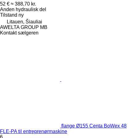
52 €
≈ 388,70 kr.
Anden hydraulisk del
Tilstand
ny
Litauen, Šiauliai
AWELTA GROUP MB
Kontakt sælgeren
flange Ø155 Centa BoWex 48
FLE-PA til entreprenørmaskine
6