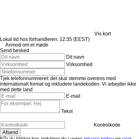
Vis kort
Lokal tid hos forhandleren: 12:35 (EEST)
Anmod om et møde
Send besked
Dit navn
Virksomhed
Tjek telefonnummeret: det skal stemme overens med
internationalt format og inkludere landekoden.
Vi arbejder ikke
med dette land
E-mail
Tekst
Kontrolkode
Når du klikker her, indvilger du i vores
privacy policy
og
user