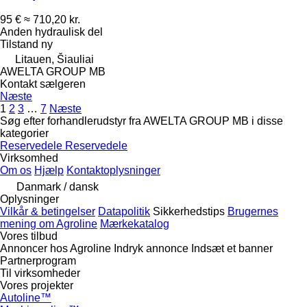
95 €
≈ 710,20 kr.
Anden hydraulisk del
Tilstand
ny
Litauen, Šiauliai
AWELTA GROUP MB
Kontakt sælgeren
Næste
1
2
3
…
7
Næste
Søg efter forhandlerudstyr fra AWELTA GROUP MB i disse
kategorier
Reservedele
Reservedele
Virksomhed
Om os
Hjælp
Kontaktoplysninger
Danmark / dansk
Oplysninger
Vilkår & betingelser
Datapolitik
Sikkerhedstips
Brugernes
mening om Agroline
Mærkekatalog
Vores tilbud
Annoncer hos Agroline
Indryk annonce
Indsæt et banner
Partnerprogram
Til virksomheder
Vores projekter
Autoline™