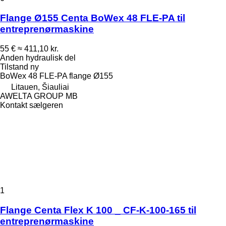
Flange Ø155 Centa BoWex 48 FLE-PA til
entreprenørmaskine
55 €
≈ 411,10 kr.
Anden hydraulisk del
Tilstand
ny
BoWex 48 FLE-PA flange Ø155
Litauen, Šiauliai
AWELTA GROUP MB
Kontakt sælgeren
1
Flange Centa Flex K 100 _ CF-K-100-165 til
entreprenørmaskine