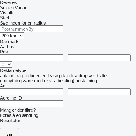
R-series
Suzuki
Variant
Vis alle
Sted
Søg inden for en radius
Danmark
Aarhus
Pris
–
Reklametype
auktion
fra producenten
leasing
kredit
afdragsvis
bytte
(indbytningsvare med ekstra betaling)
udskiftning
År
–
Agroline ID
Mangler der filtre?
Foreslå en ændring
Resultater:
-
vis