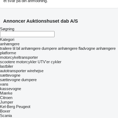
et svar på din anmodning.
Annoncer Auktionshuset dab A/S
Søgning
Kategori
anhængere
trailere til bil
anhængere dumpere
anhængere fladvogne
anhængere
platforme
motorcykeltransporter
scootere
motorcykler
UTV'er
cykler
lastbiler
autotransporter
wirehejse
sættevogne
sættevogne dumpere
vans
kassevogne
Mærke
Citroen
Jumper
Kel-Berg
Peugeot
Boxer
Scania