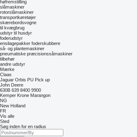
høfremstilling
slåmaskiner
rotorslåmaskiner
transportkøretøjer
skærebordsvogne
til kvægbrug
udstyr til husdyr
foderudstyr
ensilagepakker
foderskubbere
så- og plantemaskiner
pneumatiske præcisionssåmaskiner
tilbehør
andre udstyr
Mærke
Claas
Jaguar
Orbis
PU
Pick up
John Deere
630B
639
8400
9900
Kemper
Krone
Marangon
NG
New Holland
FR
Vis alle
Sted
Søg inden for en radius