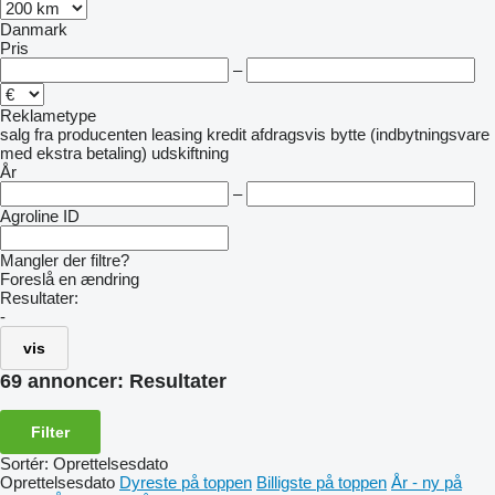
Danmark
Pris
–
Reklametype
salg
fra producenten
leasing
kredit
afdragsvis
bytte (indbytningsvare
med ekstra betaling)
udskiftning
År
–
Agroline ID
Mangler der filtre?
Foreslå en ændring
Resultater:
-
vis
69 annoncer:
Resultater
Filter
Sortér
:
Oprettelsesdato
Oprettelsesdato
Dyreste på toppen
Billigste på toppen
År - ny på