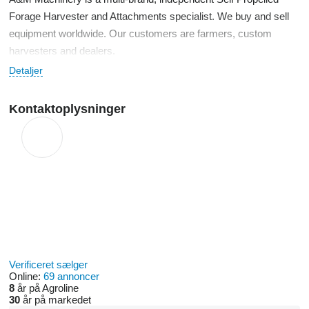
Forage Harvester and Attachments specialist. We buy and sell
equipment worldwide. Our customers are farmers, custom
harvesters and dealers.
Detaljer
Our machines are cleaned and inspected in house. You can
select service & repair from basic to field ready. We have wear &
Kontaktoplysninger
spare parts, software and experience to solve any technical
challange for all brands.
We are transparent and professional. A&M Machinery also
provides application, technical and logistics support to our
clients.
Verificeret sælger
Online:
69 annoncer
8
år på Agroline
30
år på markedet