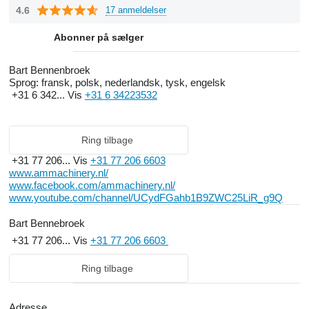
4.6
17 anmeldelser
Abonner på sælger
Bart Bennenbroek
Sprog:
fransk, polsk, nederlandsk, tysk, engelsk
+31 6 342...
Vis
+31 6 34223532
Ring tilbage
+31 77 206...
Vis
+31 77 206 6603
www.ammachinery.nl/
www.facebook.com/ammachinery.nl/
www.youtube.com/channel/UCydFGahb1B9ZWC25LiR_g9Q
Bart Bennebroek
+31 77 206...
Vis
+31 77 206 6603
Ring tilbage
Adresse