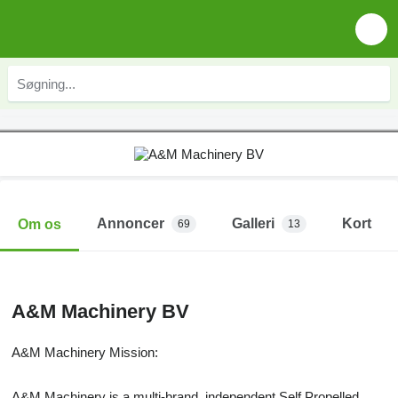
Annoncer
Galleri
Kort
Om os
69
13
A&M Machinery BV
A&M Machinery Mission:
A&M Machinery is a multi-brand, independent Self Propelled