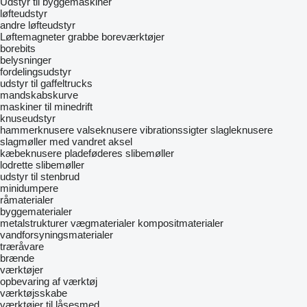
Udstyr til byggemaskiner
løfteudstyr
andre løfteudstyr
Løftemagneter
grabbe
boreværktøjer
borebits
belysninger
fordelingsudstyr
udstyr til gaffeltrucks
mandskabskurve
maskiner til minedrift
knuseudstyr
hammerknusere
valseknusere
vibrationssigter
slagleknusere
slagmøller med vandret aksel
kæbeknusere
pladeføderes
slibemøller
lodrette slibemøller
udstyr til stenbrud
minidumpere
råmaterialer
byggematerialer
metalstrukturer
vægmaterialer
kompositmaterialer
vandforsyningsmaterialer
træråvare
brænde
værktøjer
opbevaring af værktøj
værktøjsskabe
værktøjer til låsesmed