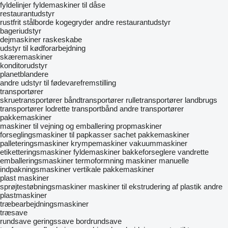
fyldelinjer
fyldemaskiner til dåse
restaurantudstyr
rustfrit stålborde
kogegryder
andre restaurantudstyr
bageriudstyr
dejmaskiner
raskeskabe
udstyr til kødforarbejdning
skæremaskiner
konditorudstyr
planetblandere
andre udstyr til fødevarefremstilling
transportører
skruetransportører
båndtransportører
rulletransportører
landbrugs
transportører
lodrette transportbånd
andre transportører
pakkemaskiner
maskiner til vejning og emballering
propmaskiner
forseglingsmaskiner til papkasser
sachet pakkemaskiner
palleteringsmaskiner
krympemaskiner
vakuummaskiner
etiketteringsmaskiner
fyldemaskiner
bakkeforseglere
vandrette
emballeringsmaskiner
termoformning maskiner
manuelle
indpakningsmaskiner
vertikale pakkemaskiner
plast maskiner
sprøjtestøbningsmaskiner
maskiner til ekstrudering af plastik
andre
plastmaskiner
træbearbejdningsmaskiner
træsave
rundsave
geringssave
bordrundsave