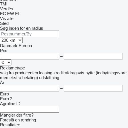
TMI
Verdés
EC
EW
FL
Vis alle
Sted
Søg inden for en radius
Danmark
Europa
Pris
–
Reklametype
salg
fra producenten
leasing
kredit
afdragsvis
bytte (indbytningsvare
med ekstra betaling)
udskiftning
År
–
Euro
Euro 2
Agroline ID
Mangler der filtre?
Foreslå en ændring
Resultater: