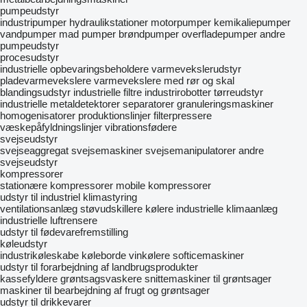
pumpeudstyr
industripumper
hydraulikstationer
motorpumper
kemikaliepumper
vandpumper
mad pumper
brøndpumper
overfladepumper
andre
pumpeudstyr
procesudstyr
industrielle opbevaringsbeholdere
varmevekslerudstyr
pladevarmevekslere
varmevekslere med rør og skal
blandingsudstyr
industrielle filtre
industrirobotter
tørreudstyr
industrielle metaldetektorer
separatorer
granuleringsmaskiner
homogenisatorer
produktionslinjer
filterpressere
væskepåfyldningslinjer
vibrationsfødere
svejseudstyr
svejseaggregat
svejsemaskiner
svejsemanipulatorer
andre
svejseudstyr
kompressorer
stationære kompressorer
mobile kompressorer
udstyr til industriel klimastyring
ventilationsanlæg
støvudskillere
kølere
industrielle klimaanlæg
industrielle luftrensere
udstyr til fødevarefremstilling
køleudstyr
industrikøleskabe
køleborde
vinkølere
softicemaskiner
udstyr til forarbejdning af landbrugsprodukter
kassefyldere
grøntsagsvaskere
snittemaskiner til grøntsager
maskiner til bearbejdning af frugt og grøntsager
udstyr til drikkevarer