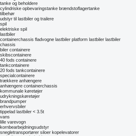
tanke og beholdere
cylindriske opbevaringstanke
brændstoflagertanke
tilbehør
udstyr til lastbiler og trailere
spil
elektriske spil
lastbiler
containerchassis
fladvogne lastbiler
platform lastbiler
lastbiler
chassis
biler
containere
skibscontainere
40 fods containere
tankcontainere
20 fods tankcontainere
specialcontainere
trækkere
anhængere
anhængere containerchassis
kommunale køretøjer
udrykningskøretøjer
brandpumper
erhvervsbiler
tippelad lastbiler < 3.5t
vans
lille varevogn
kornbearbejdningsudstyr
snegletransportører
siloer
kopelevatorer