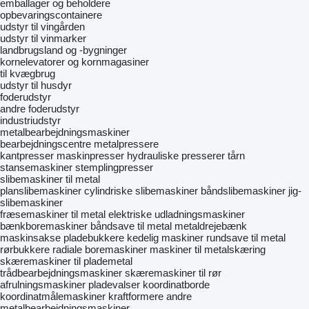
emballager og beholdere
opbevaringscontainere
udstyr til vingården
udstyr til vinmarker
landbrugsland og -bygninger
kornelevatorer og kornmagasiner
til kvægbrug
udstyr til husdyr
foderudstyr
andre foderudstyr
industriudstyr
metalbearbejdningsmaskiner
bearbejdningscentre
metalpressere
kantpresser
maskinpresser
hydrauliske presserer
tårn
stansemaskiner
stemplingpresser
slibemaskiner til metal
planslibemaskiner
cylindriske slibemaskiner
båndslibemaskiner
jig-
slibemaskiner
fræsemaskiner til metal
elektriske udladningsmaskiner
bænkboremaskiner
båndsave til metal
metaldrejebænk
maskinsakse
pladebukkere
kedelig maskiner
rundsave til metal
rørbukkere
radiale boremaskiner
maskiner til metalskæring
skæremaskiner til plademetal
trådbearbejdningsmaskiner
skæremaskiner til rør
afrulningsmaskiner
pladevalser
koordinatborde
koordinatmålemaskiner
kraftformere
andre
metalbearbejdningsmaskiner