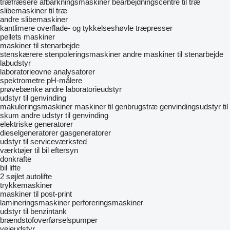
træfræsere
afbarkningsmaskiner
bearbejdningscentre til træ
slibemaskiner til træ
andre slibemaskiner
kantlimere
overflade- og tykkelseshøvle
træpresser
pellets maskiner
maskiner til stenarbejde
stenskærere
stenpoleringsmaskiner
andre maskiner til stenarbejde
labudstyr
laboratorieovne
analysatorer
spektrometre
pH-målere
prøvebænke
andre laboratorieudstyr
udstyr til genvinding
makuleringsmaskiner
maskiner til genbrugstræ
genvindingsudstyr til
skum
andre udstyr til genvinding
elektriske generatorer
dieselgeneratorer
gasgeneratorer
udstyr til serviceværksted
værktøjer til bil eftersyn
donkrafte
bil lifte
2 søjlet autolifte
trykkemaskiner
maskiner til post-print
lamineringsmaskiner
perforeringsmaskiner
udstyr til benzintank
brændstofoverførselspumper
vejeudstyr