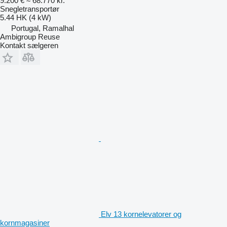
9.200 €
≈ 68.770 kr.
Snegletransportør
5.44 HK (4 kW)
Portugal, Ramalhal
Ambigroup Reuse
Kontakt sælgeren
Elv 13 kornelevatorer og
kornmagasiner