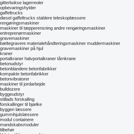
gitterbokse
lagerreoler
opbevaringshylder
gaffeltrucks
diesel gaffeltrucks
stablere
teleskoplæssere
rengøringsmaskiner
maskiner til tæpperensning
andre rengøringsmaskiner
entreprenørmaskiner
gravemaskiner
bæltegravere
materialehåndteringsmaskiner
muddermaskiner
gravemaskiner på hjul
kraner
portalkraner
halvportalkraner
tårnkrane
betonudstyr
betonblandere
betonfabrikker
kompakte betonfabrikker
betonvibratorer
maskiner til jordarbejde
bulldozere
byggeudstyr
stillads
forskalling
forskallinger til bjælke
byggeri læssere
gummihjulslæssere
modul containere
mandskabsmoduler
tilbehør