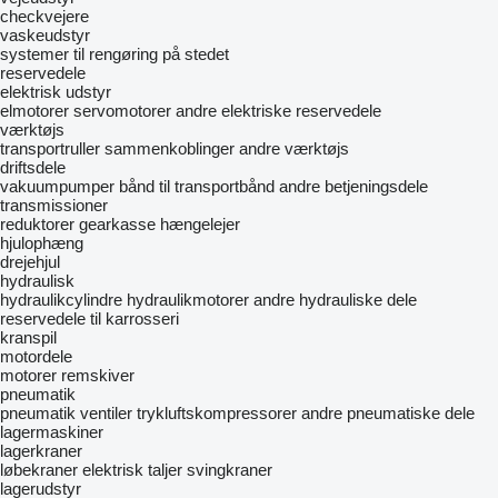
checkvejere
vaskeudstyr
systemer til rengøring på stedet
reservedele
elektrisk udstyr
elmotorer
servomotorer
andre elektriske reservedele
værktøjs
transportruller
sammenkoblinger
andre værktøjs
driftsdele
vakuumpumper
bånd til transportbånd
andre betjeningsdele
transmissioner
reduktorer
gearkasse
hængelejer
hjulophæng
drejehjul
hydraulisk
hydraulikcylindre
hydraulikmotorer
andre hydrauliske dele
reservedele til karrosseri
kranspil
motordele
motorer
remskiver
pneumatik
pneumatik ventiler
trykluftskompressorer
andre pneumatiske dele
lagermaskiner
lagerkraner
løbekraner
elektrisk taljer
svingkraner
lagerudstyr