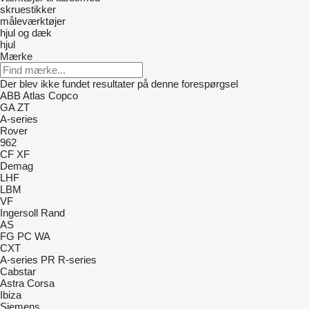
skruestikker
måleværktøjer
hjul og dæk
hjul
Mærke
Der blev ikke fundet resultater på denne forespørgsel
ABB
Atlas Copco
GA
ZT
A-series
Rover
962
CF
XF
Demag
LHF
LBM
VF
Ingersoll Rand
AS
FG
PC
WA
CXT
A-series
PR
R-series
Cabstar
Astra
Corsa
Ibiza
Siemens