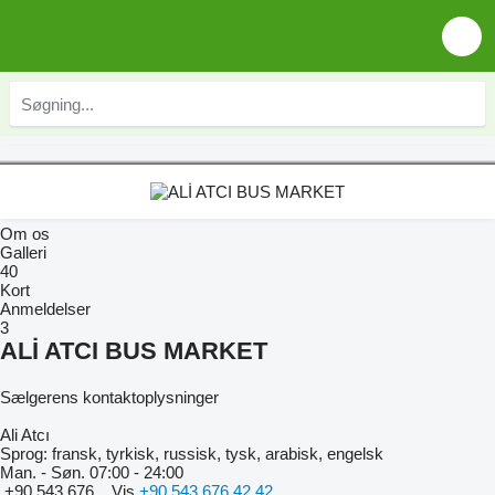
Om os
Galleri
40
Kort
Anmeldelser
3
ALİ ATCI BUS MARKET
Sælgerens kontaktoplysninger
Ali Atcı
Sprog:
fransk, tyrkisk, russisk, tysk, arabisk, engelsk
Man. - Søn.
07:00 - 24:00
+90 543 676...
Vis
+90 543 676 42 42