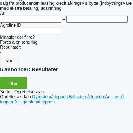
salg
fra producenten
leasing
kredit
afdragsvis
bytte (indbytningsvare
med ekstra betaling)
udskiftning
År
–
Agroline ID
Mangler der filtre?
Foreslå en ændring
Resultater:
-
vis
5 annoncer:
Resultater
Filter
Sortér
:
Oprettelsesdato
Oprettelsesdato
Dyreste på toppen
Billigste på toppen
År - ny på
toppen
År - gamle på toppen