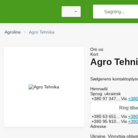
Agroline
Agro Tehnika
Om os
Kort
Agro Tehn
Sælgerens kontaktoplys
Hennadii
Sprog:
ukrainsk
+380 97 347...
Vis
+380
Ring tilb
+380 63 651...
Vis
+380
+380 95 810...
Vis
+380
Adresse
Ukraine, Vinnytsia oblast