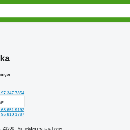
ika
ninger
 97 347 7854
age
 63 651 9192
 95 810 1787
, 23300 , Vinnytskyi r-on., s.Tyvriv