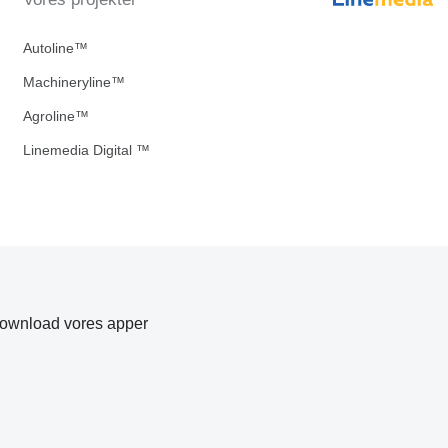
Autoline™
Machineryline™
Agroline™
Linemedia Digital ™
ownload vores apper