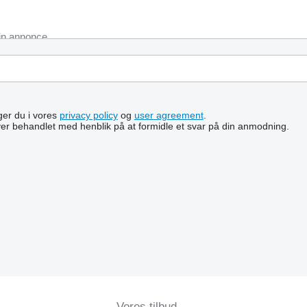
lger du i vores
privacy policy
og
user agreement
.
ver behandlet med henblik på at formidle et svar på din anmodning.
Vores tilbud