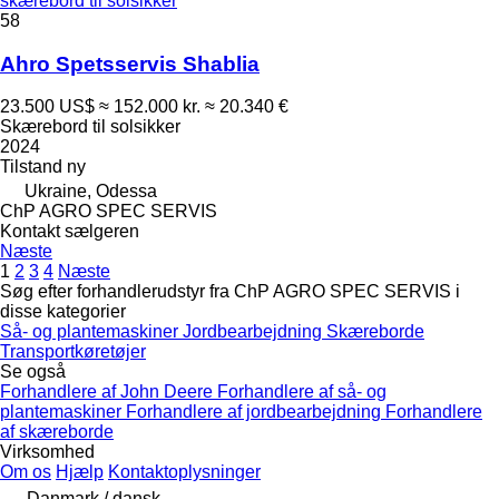
skærebord til solsikker
58
Ahro Spetsservis Shablia
23.500 US$
≈ 152.000 kr.
≈ 20.340 €
Skærebord til solsikker
2024
Tilstand
ny
Ukraine, Odessa
ChP AGRO SPEC SERVIS
Kontakt sælgeren
Næste
1
2
3
4
Næste
Søg efter forhandlerudstyr fra ChP AGRO SPEC SERVIS i
disse kategorier
Så- og plantemaskiner
Jordbearbejdning
Skæreborde
Transportkøretøjer
Se også
Forhandlere af John Deere
Forhandlere af så- og
plantemaskiner
Forhandlere af jordbearbejdning
Forhandlere
af skæreborde
Virksomhed
Om os
Hjælp
Kontaktoplysninger
Danmark / dansk