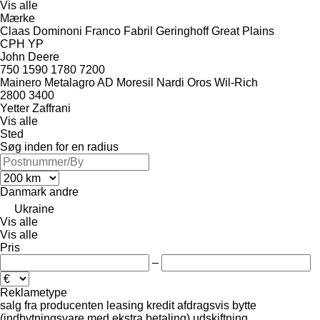
Vis alle
Mærke
Claas
Dominoni
Franco Fabril
Geringhoff
Great Plains
CPH
YP
John Deere
750
1590
1780
7200
Mainero
Metalagro AD
Moresil
Nardi
Oros
Wil-Rich
2800
3400
Yetter
Zaffrani
Vis alle
Sted
Søg inden for en radius
Danmark
andre
Ukraine
Vis alle
Vis alle
Pris
–
Reklametype
salg
fra producenten
leasing
kredit
afdragsvis
bytte
(indbytningsvare med ekstra betaling)
udskiftning