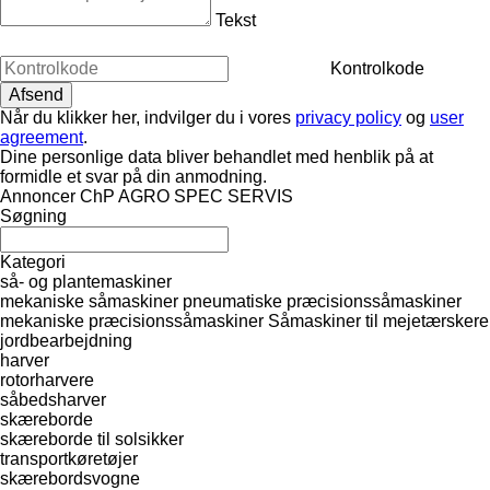
Tekst
Kontrolkode
Når du klikker her, indvilger du i vores
privacy policy
og
user
agreement
.
Dine personlige data bliver behandlet med henblik på at
formidle et svar på din anmodning.
Annoncer ChP AGRO SPEC SERVIS
Søgning
Kategori
så- og plantemaskiner
mekaniske såmaskiner
pneumatiske præcisionssåmaskiner
mekaniske præcisionssåmaskiner
Såmaskiner til mejetærskere
jordbearbejdning
harver
rotorharvere
såbedsharver
skæreborde
skæreborde til solsikker
transportkøretøjer
skærebordsvogne