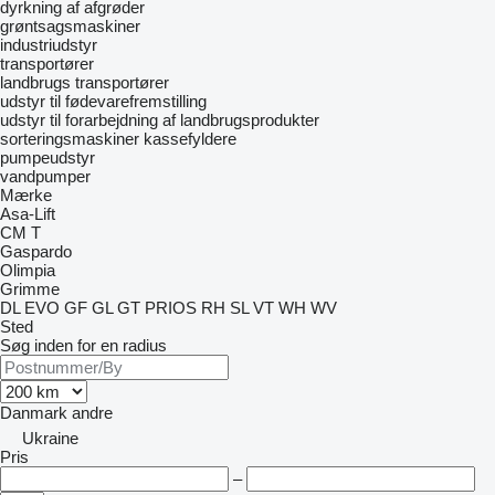
dyrkning af afgrøder
grøntsagsmaskiner
industriudstyr
transportører
landbrugs transportører
udstyr til fødevarefremstilling
udstyr til forarbejdning af landbrugsprodukter
sorteringsmaskiner
kassefyldere
pumpeudstyr
vandpumper
Mærke
Asa-Lift
CM
T
Gaspardo
Olimpia
Grimme
DL
EVO
GF
GL
GT
PRIOS
RH
SL
VT
WH
WV
Sted
Søg inden for en radius
Danmark
andre
Ukraine
Pris
–