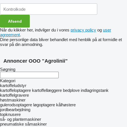
Når du klikker her, indvilger du i vores
privacy policy
og
user
agreement
.
Dine personlige data bliver behandlet med henblik på at formidle et
svar på din anmodning.
Annoncer OOO "Agrolinii"
Søgning
Kategori
kartoffeludstyr
kartoffeloptagere
kartoffellæggere
bedplove
indlagringstank
kartoffelgravere
høstmaskiner
gulerodsoptagere
løgoptagere
kålhøstere
jordbearbejdning
topknusere
så- og plantemaskiner
pneumatiske såmaskiner