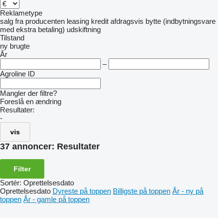
Reklametype
salg
fra producenten
leasing
kredit
afdragsvis
bytte (indbytningsvare
med ekstra betaling)
udskiftning
Tilstand
ny
brugte
År
–
Agroline ID
Mangler der filtre?
Foreslå en ændring
Resultater:
-
vis
37 annoncer:
Resultater
Filter
Sortér
:
Oprettelsesdato
Oprettelsesdato
Dyreste på toppen
Billigste på toppen
År - ny på
toppen
År - gamle på toppen