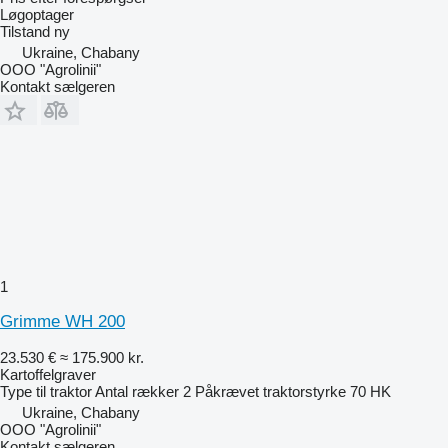
Løgoptager
Tilstand
ny
Ukraine, Chabany
OOO "Agrolinii"
Kontakt sælgeren
1
Grimme WH 200
23.530 €
≈ 175.900 kr.
Kartoffelgraver
Type
til traktor
Antal rækker
2
Påkrævet traktorstyrke
70 HK
Ukraine, Chabany
OOO "Agrolinii"
Kontakt sælgeren