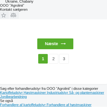
Ukraine, Chabany
OOO "Agrolinii"
Kontakt sælgeren
Næste
2
3
1
Søg efter forhandlerudstyr fra OOO "Agrolinii" i disse kategorier
Kartoffeludstyr
Høstmaskiner
Industriudstyr
Så- og plantemaskiner
Jordbearbejdning
Se også
Forhandlere af kartoffeludstyr
Forhandlere af høstmaskiner