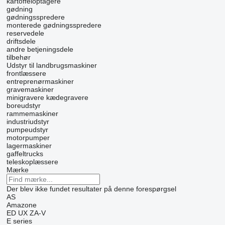
kartoffeloptagere
gødning
gødningsspredere
monterede gødningsspredere
reservedele
driftsdele
andre betjeningsdele
tilbehør
Udstyr til landbrugsmaskiner
frontlæssere
entreprenørmaskiner
gravemaskiner
minigravere
kædegravere
boreudstyr
rammemaskiner
industriudstyr
pumpeudstyr
motorpumper
lagermaskiner
gaffeltrucks
teleskoplæssere
Mærke
Der blev ikke fundet resultater på denne forespørgsel
AS
Amazone
ED
UX
ZA-V
E series