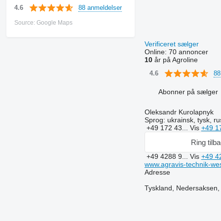
88 anmeldelser
4.6
Source: Google Maps
Verificeret sælger
Online:
70 annoncer
10
år på Agroline
88
4.6
Abonner på sælger
Oleksandr Kurolapnyk
Sprog:
ukrainsk, tysk, ru
+49 172 43...
Vis
+49 1
Ring tilb
+49 4288 9...
Vis
+49 4
www.agravis-technik-wes
Adresse
Tyskland, Nedersaksen,