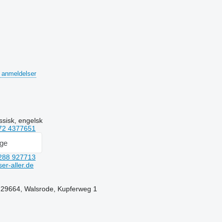
 anmeldelser
ssisk, engelsk
72 4377651
age
288 927713
er-aller.de
 29664, Walsrode, Kupferweg 1