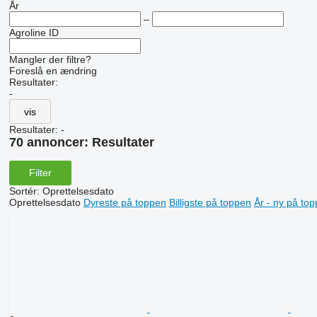
År
–
Agroline ID
Mangler der filtre?
Foreslå en ændring
Resultater:
-
vis
Resultater:
-
70 annoncer:
Resultater
Filter
Sortér
:
Oprettelsesdato
Oprettelsesdato
Dyreste på toppen
Billigste på toppen
År - ny på to