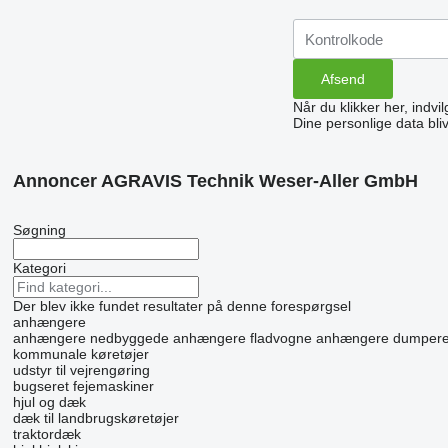
Når du klikker her, indvi
Dine personlige data bli
Annoncer AGRAVIS Technik Weser-Aller GmbH
Søgning
Kategori
Der blev ikke fundet resultater på denne forespørgsel
anhængere
anhængere nedbyggede
anhængere fladvogne
anhængere dumper
kommunale køretøjer
udstyr til vejrengøring
bugseret fejemaskiner
hjul og dæk
dæk til landbrugskøretøjer
traktordæk