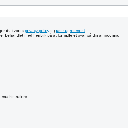
lger du i vores
privacy policy
og
user agreement
.
ver behandlet med henblik på at formidle et svar på din anmodning.
e
maskintrailere