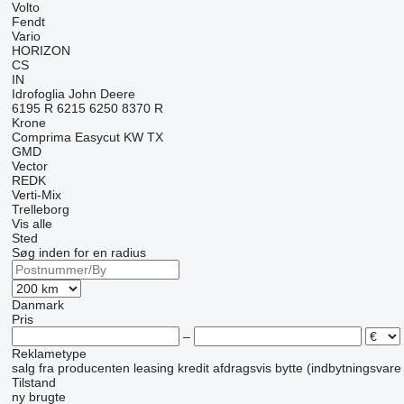
Volto
Fendt
Vario
HORIZON
CS
IN
Idrofoglia
John Deere
6195 R
6215
6250
8370 R
Krone
Comprima
Easycut
KW
TX
GMD
Vector
REDK
Verti-Mix
Trelleborg
Vis alle
Sted
Søg inden for en radius
Danmark
Pris
–
Reklametype
salg
fra producenten
leasing
kredit
afdragsvis
bytte (indbytningsvare
Tilstand
ny
brugte