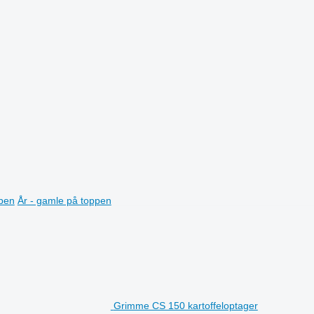
ppen
År - gamle på toppen
Grimme CS 150 kartoffeloptager