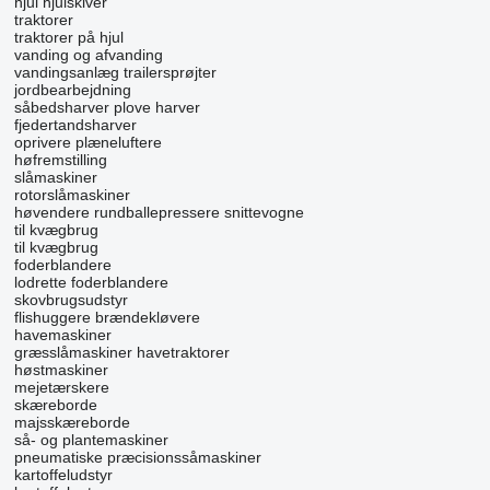
hjul
hjulskiver
traktorer
traktorer på hjul
vanding og afvanding
vandingsanlæg
trailersprøjter
jordbearbejdning
såbedsharver
plove
harver
fjedertandsharver
oprivere
plæneluftere
høfremstilling
slåmaskiner
rotorslåmaskiner
høvendere
rundballepressere
snittevogne
til kvægbrug
til kvægbrug
foderblandere
lodrette foderblandere
skovbrugsudstyr
flishuggere
brændekløvere
havemaskiner
græsslåmaskiner
havetraktorer
høstmaskiner
mejetærskere
skæreborde
majsskæreborde
så- og plantemaskiner
pneumatiske præcisionssåmaskiner
kartoffeludstyr