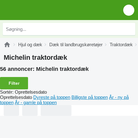
Hjul og dæk
Dæk til landbrugskøretøjer
Traktordæk
Michelin traktordæk
56 annoncer:
Michelin traktordæk
Filter
Sortér
:
Oprettelsesdato
Oprettelsesdato
Dyreste på toppen
Billigste på toppen
År - ny på
toppen
År - gamle på toppen