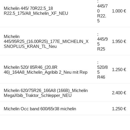
:
445/7
Michelin 445/ 70R22.5_18
0
1.000 €
R22.5_175/A8_Michelin_XF_NEU
R22.
5
:
Michelin
445/9
445/95R25_(16.00R25)_177E_MICHELIN_X
1.950 €
5
SNOPLUS_KRAN_TL_Neu
R25
:
Michelin 520/ 85R46_(20.8R
520/8
1.250 €
46)_164A8_Michelin_Agribib 2_Neu mit Rep
5
R46
Michelin 620/75R26_166A8 (166B)_Michelin
2.400 €
MegaXbib_Traktor_Schlepper_NEU
Michelin Occ band 600/65r38 michelin
1.250 €