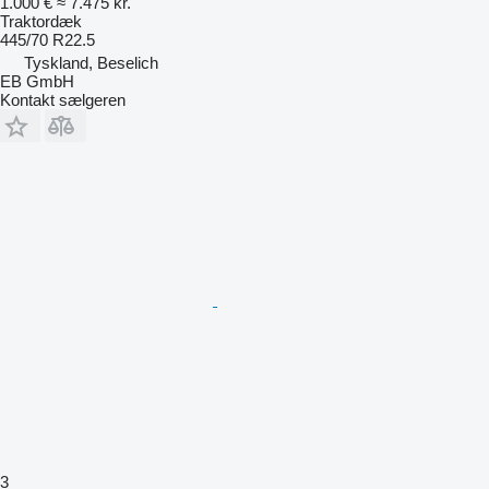
1.000 €
≈ 7.475 kr.
Traktordæk
445/70 R22.5
Tyskland, Beselich
EB GmbH
Kontakt sælgeren
3