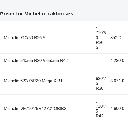
Priser for Michelin traktordæk
:
710/5
Michelin 710/50 R26.5
0
850 €
R26.
5
Michelin 540/65 R30 // 650/65 R42
4.280 €
:
620/7
Michelin 620/75R30 Mega X Bib
3.674 €
5
R30
:
710/7
Michelin VF710/75R42 AXIOBIB2
4.600 €
5
R42