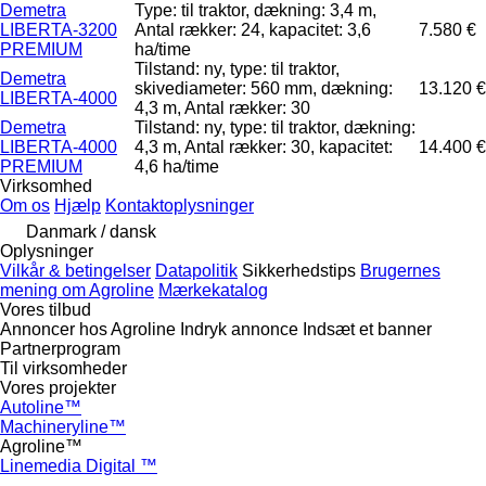
Demetra
Type: til traktor, dækning: 3,4 m,
LIBERTA-3200
Antal rækker: 24, kapacitet: 3,6
7.580 €
PREMIUM
ha/time
Tilstand: ny, type: til traktor,
Demetra
skivediameter: 560 mm, dækning:
13.120 €
LIBERTA-4000
4,3 m, Antal rækker: 30
Demetra
Tilstand: ny, type: til traktor, dækning:
LIBERTA-4000
4,3 m, Antal rækker: 30, kapacitet:
14.400 €
PREMIUM
4,6 ha/time
Virksomhed
Om os
Hjælp
Kontaktoplysninger
Danmark / dansk
Oplysninger
Vilkår & betingelser
Datapolitik
Sikkerhedstips
Brugernes
mening om Agroline
Mærkekatalog
Vores tilbud
Annoncer hos Agroline
Indryk annonce
Indsæt et banner
Partnerprogram
Til virksomheder
Vores projekter
Autoline™
Machineryline™
Agroline™
Linemedia Digital ™