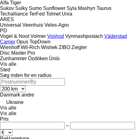
Alfa
Tiger
Sukov
Sulky
Sumo
Sunflower
Syla Mashyn
Taurus
Techalliance
TerFed
Tolmet
Unia
ARES
Universal
Veenhuis
Veles-Agro
PD
Vogel & Noot
Volmer
Voshod
Vynmashpostach
Väderstad
Carrier
Opus
TopDown
Wienhoff
Wil-Rich
Wishek
ZIBO
Ziegler
Disc Master Pro
Zunhammer
Özdöken
Ünlü
Vis alle
Sted
Søg inden for en radius
Danmark
andre
Ukraine
Vis alle
Vis alle
Pris
–
Reklametype