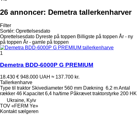
26 annoncer:
Demetra tallerkenharver
Filter
Sortér
:
Oprettelsesdato
Oprettelsesdato
Dyreste på toppen
Billigste på toppen
År - ny
på toppen
År - gamle på toppen
1
Demetra BDD-6000P G PREMIUM
18.430 €
948.000 UAH
≈ 137.700 kr.
Tallerkenharve
Type
til traktor
Skivediameter
560 mm
Dækning
6,2 m
Antal
rækker
46
Kapacitet
6,4 ha/time
Påkrævet traktorstyrke
200 HK
Ukraine, Kyiv
TOV «FERM Ye»
Kontakt sælgeren