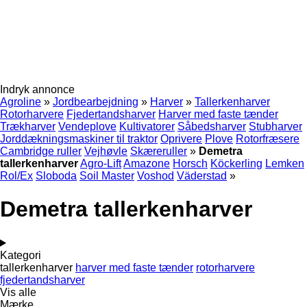
Indryk annonce
Agroline
»
Jordbearbejdning
»
Harver
»
Tallerkenharver
Rotorharvere
Fjedertandsharver
Harver med faste tænder
Trækharver
Vendeplove
Kultivatorer
Såbedsharver
Stubharver
Jorddækningsmaskiner til traktor
Oprivere
Plove
Rotorfræsere
Cambridge ruller
Vejhøvle
Skæreruller
»
Demetra
tallerkenharver
Agro-Lift
Amazone
Horsch
Köckerling
Lemken
Rol/Ex
Sloboda
Soil Master
Voshod
Väderstad
»
Demetra tallerkenharver
Kategori
tallerkenharver
harver med faste tænder
rotorharvere
fjedertandsharver
Vis alle
Mærke