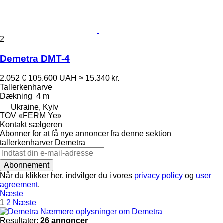
2
Demetra DMT-4
2.052 €
105.600 UAH
≈ 15.340 kr.
Tallerkenharve
Dækning
4 m
Ukraine, Kyiv
TOV «FERM Ye»
Kontakt sælgeren
Abonner for at få nye annoncer fra denne sektion
tallerkenharver
Demetra
Abonnement
Når du klikker her, indvilger du i vores
privacy policy
og
user
agreement
.
Næste
1
2
Næste
Nærmere oplysninger om Demetra
Resultater:
26 annoncer