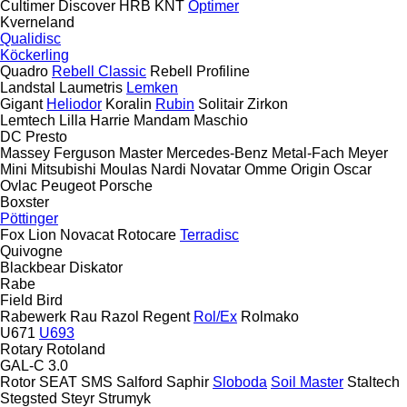
Cultimer
Discover
HRB
KNT
Optimer
Kverneland
Qualidisc
Köckerling
Quadro
Rebell Classic
Rebell Profiline
Landstal
Laumetris
Lemken
Gigant
Heliodor
Koralin
Rubin
Solitair
Zirkon
Lemtech
Lilla Harrie
Mandam
Maschio
DC
Presto
Massey Ferguson
Master
Mercedes-Benz
Metal-Fach
Meyer
Mini
Mitsubishi
Moulas
Nardi
Novatar
Omme
Origin
Oscar
Ovlac
Peugeot
Porsche
Boxster
Pöttinger
Fox
Lion
Novacat
Rotocare
Terradisc
Quivogne
Blackbear
Diskator
Rabe
Field Bird
Rabewerk
Rau
Razol
Regent
Rol/Ex
Rolmako
U671
U693
Rotary
Rotoland
GAL-C 3.0
Rotor
SEAT
SMS
Salford
Saphir
Sloboda
Soil Master
Staltech
Stegsted
Steyr
Strumyk