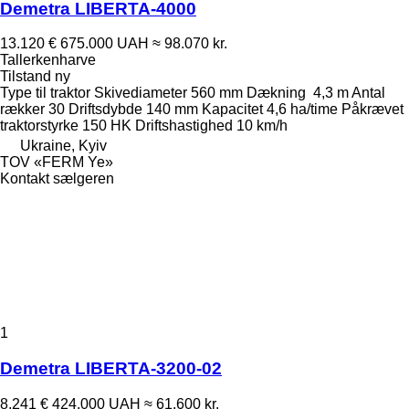
Demetra LIBERTA-4000
13.120 €
675.000 UAH
≈ 98.070 kr.
Tallerkenharve
Tilstand
ny
Type
til traktor
Skivediameter
560 mm
Dækning
4,3 m
Antal
rækker
30
Driftsdybde
140 mm
Kapacitet
4,6 ha/time
Påkrævet
traktorstyrke
150 HK
Driftshastighed
10 km/h
Ukraine, Kyiv
TOV «FERM Ye»
Kontakt sælgeren
1
Demetra LIBERTA-3200-02
8.241 €
424.000 UAH
≈ 61.600 kr.