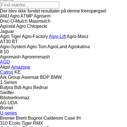
Der blev ikke fundet resultater på denne forespørgsel
AMJ Agro
ATMP
Agrisem
Disc-O-Mulch
Maximulch
Agristal
Agro Chłopecki
Jaguar
Agro Tiger
Agro-Factory
Agro-Lift
Agro-Masz
AT30
BT
Agro-System
Agro-Tom
AgroLand
Agrokalina
8
10
Agromash
Agroremmash
AGD
Akpil
Amazone
Catros
KE
Ark Group
Awemak
BDP
BMW
1-Series
Batyra
Bdt-Agro
Bednar
Swifter
Bilotserkivmaz
AG
UDA
Bomet
U-series
Bremer
Brent
Bugnot
Calderoni
Case IH
310
Ecolo Tiger
RMX