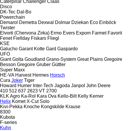
Caterpillar
Challenger
Claas
Disco
DK-Tec
Dal-Bo
Powerchain
Demarol
Demetra
Dexwal
Dolmar
Dziekan
Eco
Einböck
Twister
Elvorti (Chervona Zirka)
Ermo
Evers
Expom
Farmet
Favorit
Fenet
Fiellday
Fiskars
Fliegl
KSE
Galucho
Garant Kotte
Gard
Gaspardo
UFO
Giant
Golta
Goudland
Grano-System
Great Plains
Gregoire
Besson
Gregoire
Gruber
Güttler
Super Maxx
HE-VA
Harvest
Hermes
Horsch
Cura
Joker
Tiger
Howard
Humer
Inter-Tech
Jagoda
Janpol
John Deere
410
512
637
2623 VT
2700
KLK Agro
Ka-Rol
Kara Ova
Kello-Bilt
Kelly
Kerner
Helix
Komet
X-Cut Solo
Kivi-Pekka
Knoche
Kongskilde
Krause
8300
Kubota
F-series
Kuhn