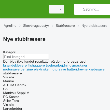
Agroline
Skovbrugsudstyr
Stubfræsere
Nye stubfræsere
Nye stubfræsere
Kategori
Der blev ikke fundet resultater på denne forespørgsel
brændekløvere
flishuggere
træbearbejdningsmaskiner
motorsave benzine
elektriske motorsave
batteridrevne kædesave
stubfræsere
Vis alle
Mærke
A.TOM
Captok
CK
Manitou
Seppi M
FC
Kastor
Stiler
Toro
Vis alle
Larvefødder