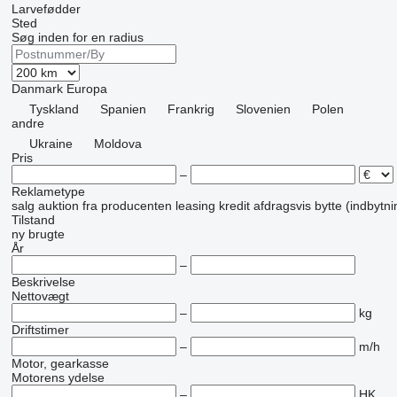
Larvefødder
Sted
Søg inden for en radius
Danmark
Europa
Tyskland
Spanien
Frankrig
Slovenien
Polen
andre
Ukraine
Moldova
Pris
–
Reklametype
salg
auktion
fra producenten
leasing
kredit
afdragsvis
bytte (indbytn
Tilstand
ny
brugte
År
–
Beskrivelse
Nettovægt
–
kg
Driftstimer
–
m/h
Motor, gearkasse
Motorens ydelse
–
HK