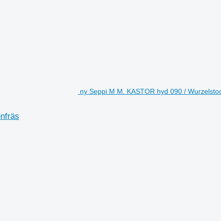
ny Seppi M M. KASTOR hyd 090 / Wurzelstock
nfräs