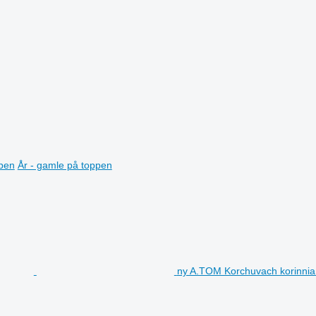
ppen
År - gamle på toppen
ny A.TOM Korchuvach korinnia