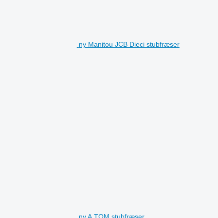
ny Manitou JCB Dieci stubfræser
ny A.TOM stubfræser