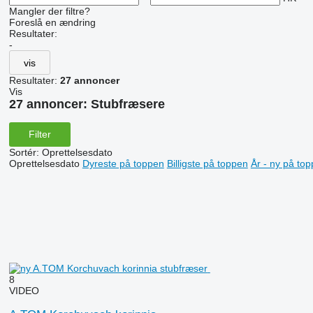
Mangler der filtre?
Foreslå en ændring
Resultater:
-
vis
Resultater:
27 annoncer
Vis
27 annoncer:
Stubfræsere
Filter
Sortér
:
Oprettelsesdato
Oprettelsesdato
Dyreste på toppen
Billigste på toppen
År - ny på to
8
VIDEO