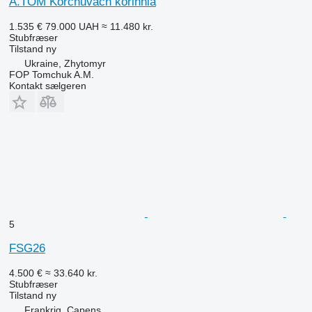
A.TOM Korchuvach korinnia
1.535 €
79.000 UAH
≈ 11.480 kr.
Stubfræser
Tilstand
ny
Ukraine, Zhytomyr
FOP Tomchuk A.M.
Kontakt sælgeren
5
FSG26
4.500 €
≈ 33.640 kr.
Stubfræser
Tilstand
ny
Frankrig, Capens