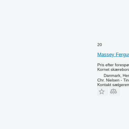
20
Massey Fergu
Pris efter foresp
Kornet skærebor
Danmark, He
Chr. Nielsen - T
Kontakt sælgere