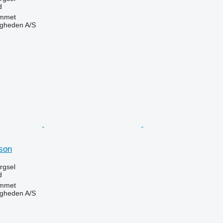
d
mmet
ingheden A/S
n
son
ørgsel
d
mmet
ingheden A/S
n