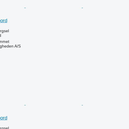
ord
ørgsel
d
mmet
ingheden A/S
n
ord
ørgsel