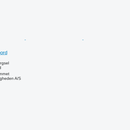
ord
ørgsel
d
mmet
ingheden A/S
n