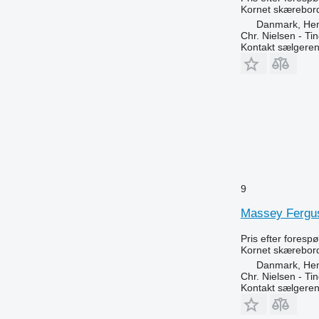
Kornet skærebor
Danmark, He
Chr. Nielsen - T
Kontakt sælgere
9
Massey Fergu
Pris efter foresp
Kornet skærebor
Danmark, He
Chr. Nielsen - T
Kontakt sælgere