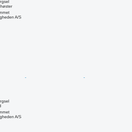
ørgsel
shøster
mmet
ingheden A/S
n
ørgsel
d
mmet
ingheden A/S
n