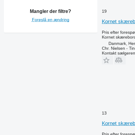
Mangler der filtre?
19
Foreslå en ændring
Kornet skæreb
Pris efter foresp
Kornet skærebor
Danmark, He
Chr. Nielsen - T
Kontakt sælgere
13
Kornet skæreb
Pris efter foresp