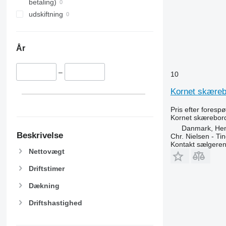
betaling)
udskiftning
År
–
10
Kornet skæreb
Pris efter foresp
Kornet skærebor
Danmark, He
Beskrivelse
Chr. Nielsen - T
Kontakt sælgere
Nettovægt
Driftstimer
Dækning
Driftshastighed