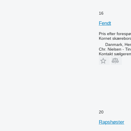
16
Fendt
Pris efter foresp
Kornet skærebor
Danmark, He
Chr. Nielsen - T
Kontakt sælgere
20
Rapshøster