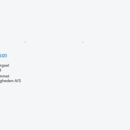
son
ørgsel
d
mmet
ingheden A/S
n