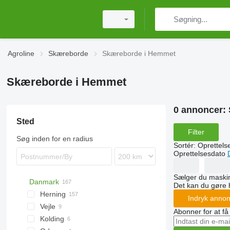
Agroline
Skæreborde
Skæreborde i Hemmet
Skæreborde i Hemmet
0 annoncer:
Sted
Filter
Søg inden for en radius
Sortér
:
Oprettels
Oprettelsesdato
Sælger du maskin
Danmark
Det kan du gøre 
Herning
Indryk anno
Vejle
Abonner for at f
Kolding