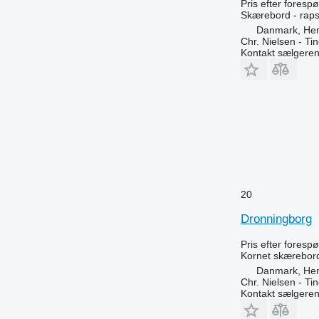
Pris efter foresp
Skærebord - rap
Danmark, He
Chr. Nielsen - T
Kontakt sælgere
20
Dronningborg
Pris efter foresp
Kornet skærebor
Danmark, He
Chr. Nielsen - T
Kontakt sælgere