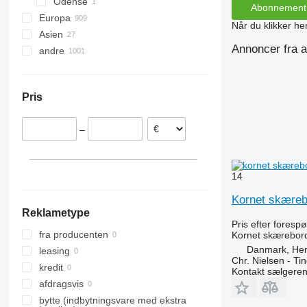
Odense
Abonnement
Europa
Når du klikker her
Asien
Tyskland
Annoncer fra a
andre
Polen
Tyrkiet
Rumænien
Usbekistan
Ukraine
Østrig
Kasakhstan
Moldova
Pris
Nederlandene
Peru
Ungarn
–
Frankrig
Bulgarien
Vis alle
14
Kornet skæreb
Reklametype
Pris efter foresp
fra producenten
Kornet skærebor
Danmark, He
leasing
Chr. Nielsen - T
kredit
Kontakt sælgere
afdragsvis
bytte (indbytningsvare med ekstra