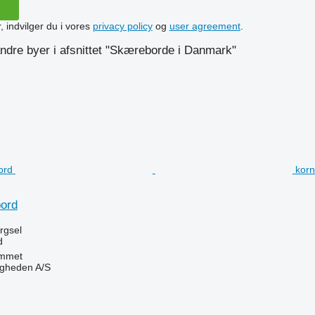
, indvilger du i vores
privacy policy
og
user agreement
.
ndre byer i afsnittet "Skæreborde i Danmark"
korn
ord
ørgsel
d
mmet
ingheden A/S
n