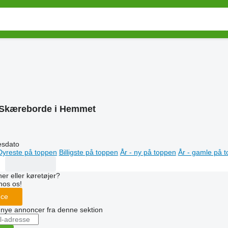
Skæreborde i Hemmet
esdato
Dyreste på toppen
Billigste på toppen
År - ny på toppen
År - gamle på 
er eller køretøjer?
hos os!
nce
å nye annoncer fra denne sektion