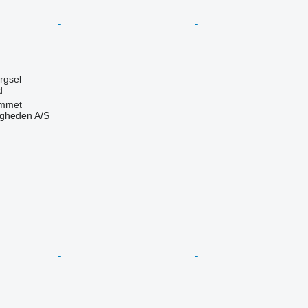
ørgsel
d
mmet
ingheden A/S
n