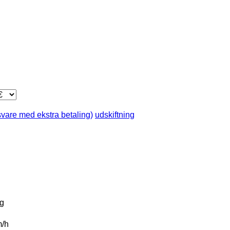
svare med ekstra betaling)
udskiftning
g
/h