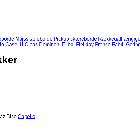
eborde
Majsskæreborde
Pickup skæreborde
Rækkeuafhængige
lo
Case IH
Claas
Dominoni
Elibol
Fiellday
Franco Fabril
Gering
kker
maz
Biso
Capello