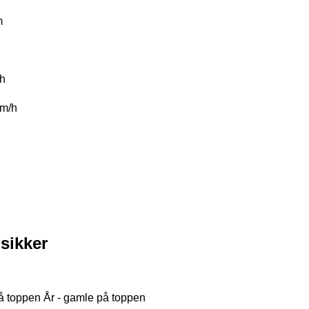
m
/h
m/h
sikker
på toppen
År - gamle på toppen