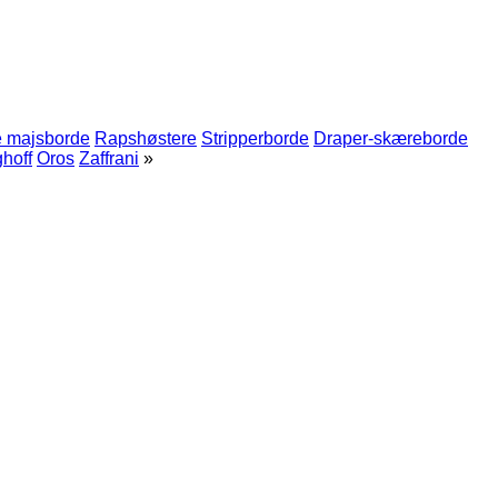
 majsborde
Rapshøstere
Stripperborde
Draper-skæreborde
hoff
Oros
Zaffrani
»