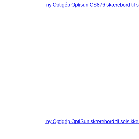
ny Optigép Optisun CS876 skærebord til s
ny Optigép OptiSun skærebord til solsikke