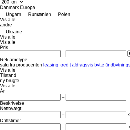
Danmark
Europa
Ungarn
Rumænien
Polen
Vis alle
andre
Ukraine
Vis alle
Vis alle
Pris
–
Reklametype
salg
fra producenten
leasing
kredit
afdragsvis
bytte (indbytning
Vis alle
Tilstand
ny
brugte
Vis alle
År
–
Beskrivelse
Nettovægt
–
k
Driftstimer
–
m