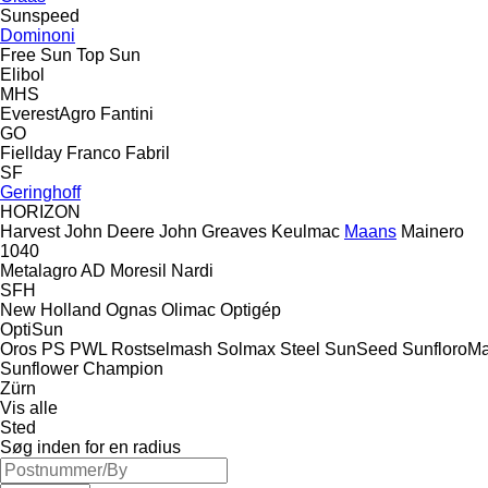
Sunspeed
Dominoni
Free Sun
Top Sun
Elibol
MHS
EverestAgro
Fantini
GO
Fiellday
Franco Fabril
SF
Geringhoff
HORIZON
Harvest
John Deere
John Greaves
Keulmac
Maans
Mainero
1040
Metalagro AD
Moresil
Nardi
SFH
New Holland
Ognas
Olimac
Optigép
OptiSun
Oros
PS
PWL
Rostselmash
Solmax Steel
SunSeed
SunfloroM
Sunflower Champion
Zürn
Vis alle
Sted
Søg inden for en radius