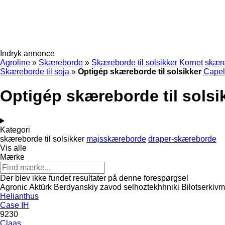
Indryk annonce
Agroline
»
Skæreborde
»
Skæreborde til solsikker
Kornet skær
Skæreborde til soja
»
Optigép skæreborde til solsikker
Capel
Optigép skæreborde til solsi
Kategori
skæreborde til solsikker
majsskæreborde
draper-skæreborde
Vis alle
Mærke
Der blev ikke fundet resultater på denne forespørgsel
Agronic
Aktürk
Berdyanskiy zavod selhoztekhhniki
Bilotserkiv
Helianthus
Case IH
9230
Claas