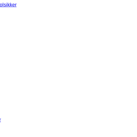
olsikker
r