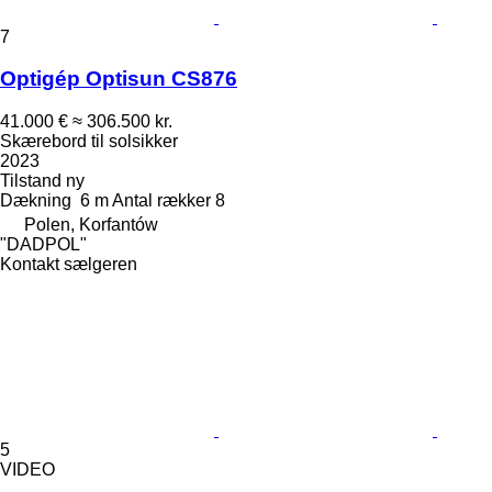
7
Optigép Optisun CS876
41.000 €
≈ 306.500 kr.
Skærebord til solsikker
2023
Tilstand
ny
Dækning
6 m
Antal rækker
8
Polen, Korfantów
"DADPOL"
Kontakt sælgeren
5
VIDEO