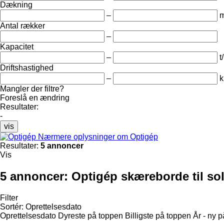
Dækning
–
Antal rækker
–
Kapacitet
–
t
Driftshastighed
–
k
Mangler der filtre?
Foreslå en ændring
Resultater:
-
vis
Nærmere oplysninger om Optigép
Resultater:
5 annoncer
Vis
5 annoncer:
Optigép skæreborde til sol
Filter
Sortér
:
Oprettelsesdato
Oprettelsesdato
Dyreste på toppen
Billigste på toppen
År - ny 