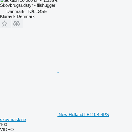
10.000 kr.
≈ 1.338 €
Skovbrugsudstyr - flishugger
Danmark, TØLLØSE
Klaravik Denmark
New Holland LB110B-4PS
skovmaskine
100
VIDEO