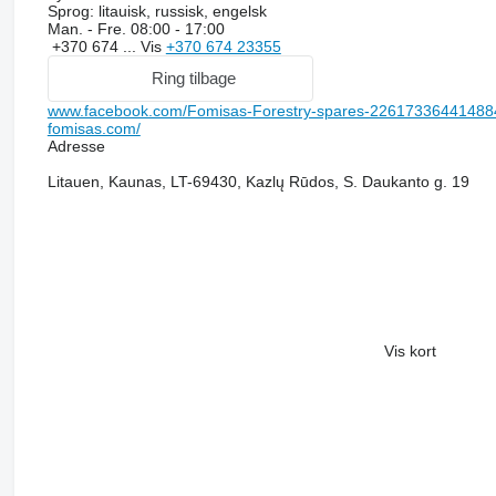
Sprog:
litauisk, russisk, engelsk
Man. - Fre.
08:00 - 17:00
+370 674 ...
Vis
+370 674 23355
Ring tilbage
www.facebook.com/Fomisas-Forestry-spares-22617336441488
fomisas.com/
Adresse
Litauen, Kaunas, LT-69430, Kazlų Rūdos, S. Daukanto g. 19
Vis kort