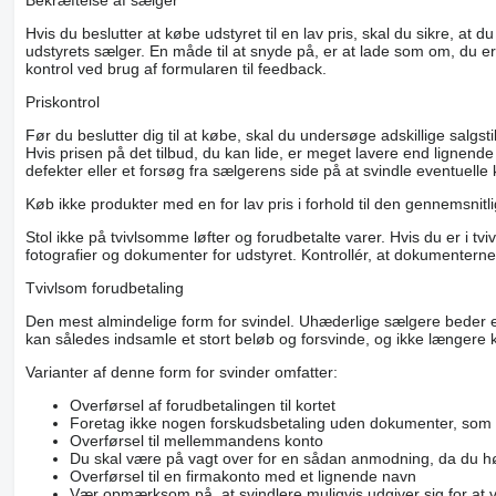
Bekræftelse af sælger
Hvis du beslutter at købe udstyret til en lav pris, skal du sikre, 
udstyrets sælger. En måde til at snyde på, er at lade som om, du er
kontrol ved brug af formularen til feedback.
Priskontrol
Før du beslutter dig til at købe, skal du undersøge adskillige salgst
Hvis prisen på det tilbud, du kan lide, er meget lavere end lignende 
defekter eller et forsøg fra sælgerens side på at svindle eventuelle
Køb ikke produkter med en for lav pris i forhold til den gennemsnitli
Stol ikke på tvivlsomme løfter og forudbetalte varer. Hvis du er i t
fotografier og dokumenter for udstyret. Kontrollér, at dokumenterne
Tvivlsom forudbetaling
Den mest almindelige form for svindel. Uhæderlige sælgere beder eve
kan således indsamle et stort beløb og forsvinde, og ikke længere k
Varianter af denne form for svinder omfatter:
Overførsel af forudbetalingen til kortet
Foretag ikke nogen forskudsbetaling uden dokumenter, som bek
Overførsel til mellemmandens konto
Du skal være på vagt over for en sådan anmodning, da du høj
Overførsel til en firmakonto med et lignende navn
Vær opmærksom på, at svindlere muligvis udgiver sig for at 