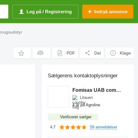
Log på / Registrering
Indryk annonce
brugsudstyr
PDF
Del
Klage
Sælgerens kontaktoplysninger
Fomisas UAB company
Litauen
4 år på Agroline
Verificeret sælger
59 anmeldelser
4.7