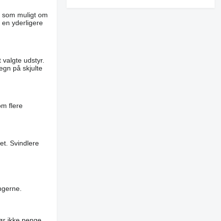
er som muligt om
 en yderligere
 valgte udstyr.
egn på skjulte
om flere
et. Svindlere
ngerne.
ør ikke penge,