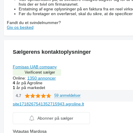
hvis der er tvivl om firmanavnet.
Erstatning af egne oplysninger på en faktura fra en reel vir
Før du foretager en overførsel, skal du sikre, at de specific
Fandt du et svindelnummer?
Giv os besked
Sælgerens kontaktoplysninger
Fomisas UAB company
Verificeret sælger
Online:
1350 annoncer
4
år på Agroline
1
år på markedet
59 anmeldelser
4.7
site1718267541352715943.agroline.lt
Abonner på sælger
Vytautas Mardosa