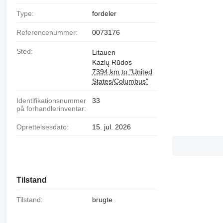
Type:
fordeler
Referencenummer:
0073176
Sted:
Litauen
Kazlų Rūdos
7394 km to "United
States/Columbus"
Identifikationsnummer
33
på forhandlerinventar:
Oprettelsesdato:
15. jul. 2026
Tilstand
Tilstand:
brugte