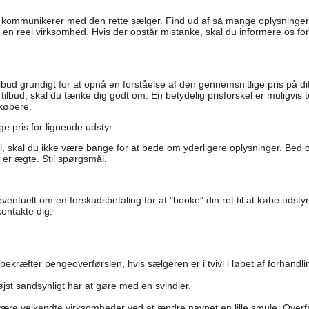
at du kommunikerer med den rette sælger. Find ud af så mange oplysning
 en reel virksomhed. Hvis der opstår mistanke, skal du informere os for
ilbud grundigt for at opnå en forståelse af den gennemsnitlige pris på dit
tilbud, skal du tænke dig godt om. En betydelig prisforskel er muligvis t
 købere.
ge pris for lignende udstyr.
vivl, skal du ikke være bange for at bede om yderligere oplysninger. Bed 
 er ægte. Stil spørgsmål.
ntuelt om en forskudsbetaling for at "booke" din ret til at købe udstyr
ontakte dig.
ræfter pengeoverførslen, hvis sælgeren er i tvivl i løbet af forhandli
st sandsynligt har at gøre med en svindler.
være velkendte virksomheder ved at ændre navnet en lille smule. Overf