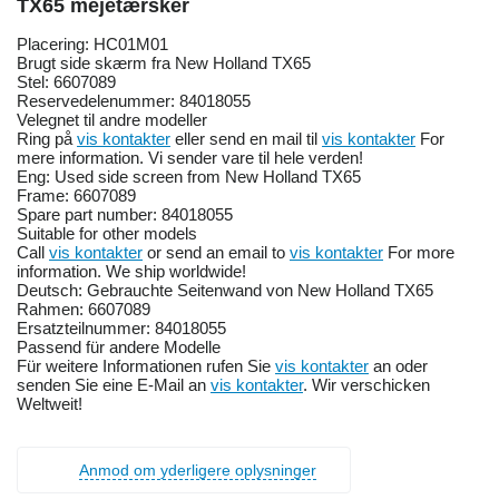
TX65 mejetærsker
Placering: HC01M01
Brugt side skærm fra New Holland TX65
Stel: 6607089
Reservedelenummer: 84018055
Velegnet til andre modeller
Ring på
vis kontakter
eller send en mail til
vis kontakter
For
mere information. Vi sender vare til hele verden!
Eng: Used side screen from New Holland TX65
Frame: 6607089
Spare part number: 84018055
Suitable for other models
Call
vis kontakter
or send an email to
vis kontakter
For more
information. We ship worldwide!
Deutsch: Gebrauchte Seitenwand von New Holland TX65
Rahmen: 6607089
Ersatzteilnummer: 84018055
Passend für andere Modelle
Für weitere Informationen rufen Sie
vis kontakter
an oder
senden Sie eine E-Mail an
vis kontakter
. Wir verschicken
Weltweit!
Anmod om yderligere oplysninger