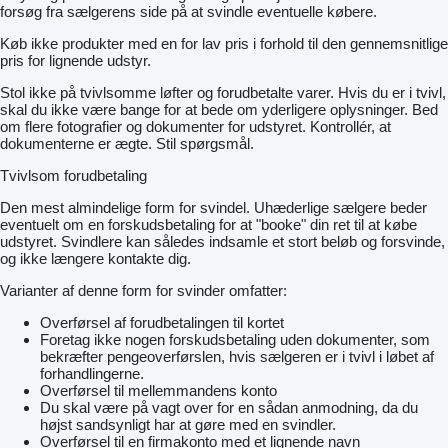
forsøg fra sælgerens side på at svindle eventuelle købere.
Køb ikke produkter med en for lav pris i forhold til den gennemsnitlige
pris for lignende udstyr.
Stol ikke på tvivlsomme løfter og forudbetalte varer. Hvis du er i tvivl,
skal du ikke være bange for at bede om yderligere oplysninger. Bed
om flere fotografier og dokumenter for udstyret. Kontrollér, at
dokumenterne er ægte. Stil spørgsmål.
Tvivlsom forudbetaling
Den mest almindelige form for svindel. Uhæderlige sælgere beder
eventuelt om en forskudsbetaling for at "booke" din ret til at købe
udstyret. Svindlere kan således indsamle et stort beløb og forsvinde,
og ikke længere kontakte dig.
Varianter af denne form for svinder omfatter:
Overførsel af forudbetalingen til kortet
Foretag ikke nogen forskudsbetaling uden dokumenter, som
bekræfter pengeoverførslen, hvis sælgeren er i tvivl i løbet af
forhandlingerne.
Overførsel til mellemmandens konto
Du skal være på vagt over for en sådan anmodning, da du
højst sandsynligt har at gøre med en svindler.
Overførsel til en firmakonto med et lignende navn