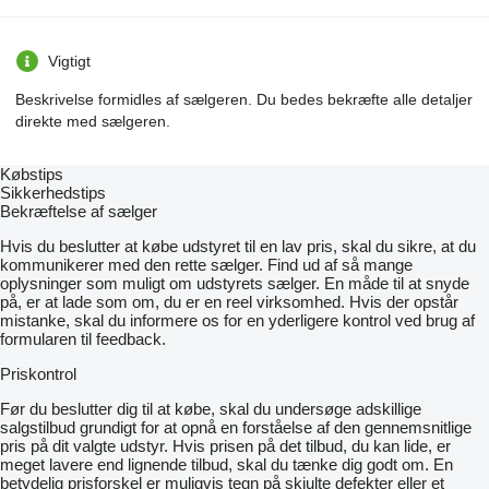
Vigtigt
Beskrivelse formidles af sælgeren. Du bedes bekræfte alle detaljer
direkte med sælgeren.
Købstips
Sikkerhedstips
Bekræftelse af sælger
Hvis du beslutter at købe udstyret til en lav pris, skal du sikre, at du
kommunikerer med den rette sælger. Find ud af så mange
oplysninger som muligt om udstyrets sælger. En måde til at snyde
på, er at lade som om, du er en reel virksomhed. Hvis der opstår
mistanke, skal du informere os for en yderligere kontrol ved brug af
formularen til feedback.
Priskontrol
Før du beslutter dig til at købe, skal du undersøge adskillige
salgstilbud grundigt for at opnå en forståelse af den gennemsnitlige
pris på dit valgte udstyr. Hvis prisen på det tilbud, du kan lide, er
meget lavere end lignende tilbud, skal du tænke dig godt om. En
betydelig prisforskel er muligvis tegn på skjulte defekter eller et