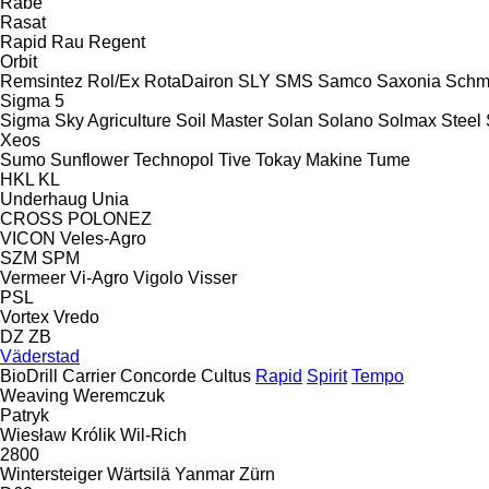
Rabe
Rasat
Rapid
Rau
Regent
Orbit
Remsintez
Rol/Ex
RotaDairon
SLY
SMS
Samco
Saxonia
Schm
Sigma 5
Sigma
Sky Agriculture
Soil Master
Solan
Solano
Solmax Steel
Xeos
Sumo
Sunflower
Technopol
Tive
Tokay Makine
Tume
HKL
KL
Underhaug
Unia
CROSS
POLONEZ
VICON
Veles-Agro
SZM
SPM
Vermeer
Vi-Agro
Vigolo
Visser
PSL
Vortex
Vredo
DZ
ZB
Väderstad
BioDrill
Carrier
Concorde
Cultus
Rapid
Spirit
Tempo
Weaving
Weremczuk
Patryk
Wiesław Królik
Wil-Rich
2800
Wintersteiger
Wärtsilä
Yanmar
Zürn