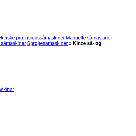
ektriske præcisionssåmaskiner
Manuelle såmaskiner
 såmaskiner
Sprøjtesåmaskiner
»
Kinze så- og
askiner