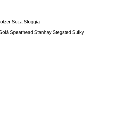
otzer
Seca
Sfoggia
Solà
Spearhead
Stanhay
Stegsted
Sulky