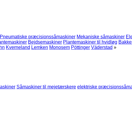
Pneumatiske præcisionssåmaskiner
Mekaniske såmaskiner
El
antemaskiner
Bejdsemaskiner
Plantemaskiner til hvidløg
Bakke
hn
Kverneland
Lemken
Monosem
Pöttinger
Väderstad
»
askiner
Såmaskiner til mejetærskere
elektriske præcisionssåm