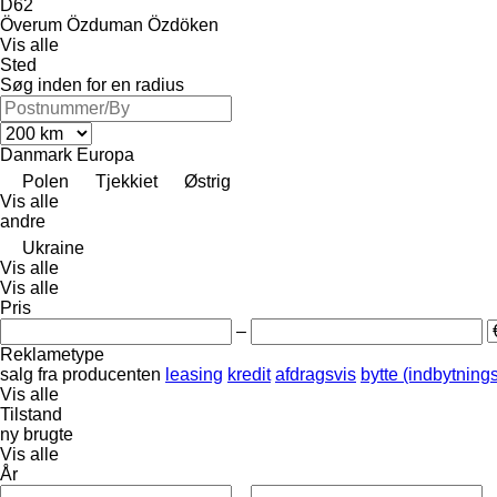
D62
Överum
Özduman
Özdöken
Vis alle
Sted
Søg inden for en radius
Danmark
Europa
Polen
Tjekkiet
Østrig
Vis alle
andre
Ukraine
Vis alle
Vis alle
Pris
–
Reklametype
salg
fra producenten
leasing
kredit
afdragsvis
bytte (indbytning
Vis alle
Tilstand
ny
brugte
Vis alle
År