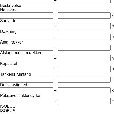
–
Beskrivelse
Nettovægt
–
k
Sådybde
–
Dækning
–
Antal rækker
–
Afstand mellem rækker
–
Kapacitet
–
h
Tankens rumfang
–
l
Driftshastighed
–
k
Påkrævet traktorstyrke
–
ISOBUS
ISOBUS