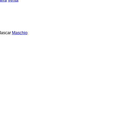
tera
Venta
ascar
Maschio