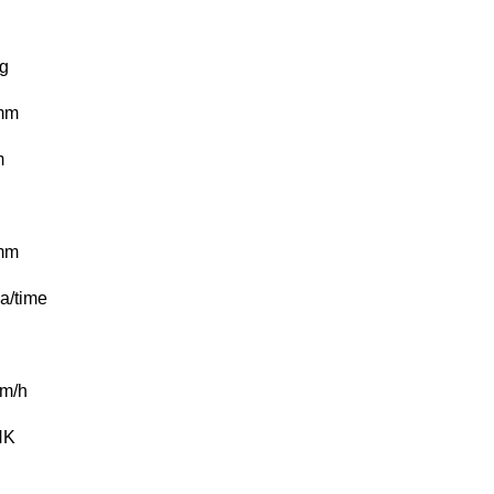
g
mm
m
mm
a/time
m/h
HK