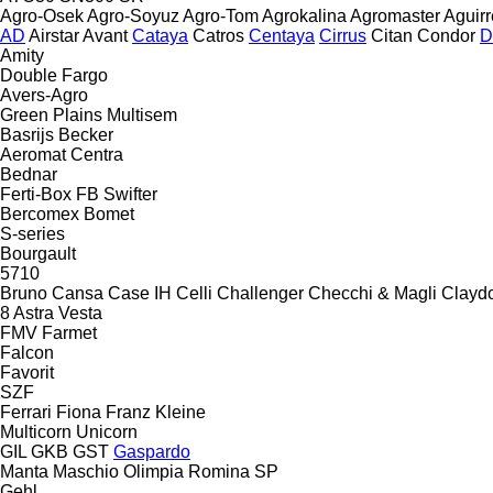
Agro-Osek
Agro-Soyuz
Agro-Tom
Agrokalina
Agromaster
Aguirr
AD
Airstar
Avant
Cataya
Catros
Centaya
Cirrus
Citan
Condor
D
Amity
Double
Fargo
Avers-Agro
Green Plains
Multisem
Basrijs
Becker
Aeromat
Centra
Bednar
Ferti-Box FB
Swifter
Bercomex
Bomet
S-series
Bourgault
5710
Bruno
Cansa
Case IH
Celli
Challenger
Checchi & Magli
Clayd
8
Astra
Vesta
FMV
Farmet
Falcon
Favorit
SZF
Ferrari
Fiona
Franz Kleine
Multicorn
Unicorn
GIL
GKB
GST
Gaspardo
Manta
Maschio
Olimpia
Romina
SP
Gehl