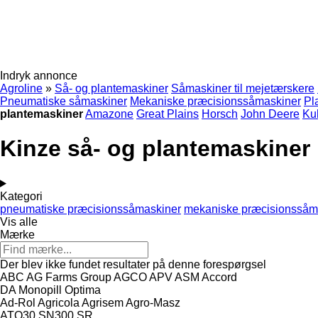
Indryk annonce
Agroline
»
Så- og plantemaskiner
Såmaskiner til mejetærskere
Pneumatiske såmaskiner
Mekaniske præcisionssåmaskiner
Pl
plantemaskiner
Amazone
Great Plains
Horsch
John Deere
Ku
Kinze så- og plantemaskiner
Kategori
pneumatiske præcisionssåmaskiner
mekaniske præcisionssåm
Vis alle
Mærke
Der blev ikke fundet resultater på denne forespørgsel
ABC
AG Farms Group
AGCO
APV
ASM
Accord
DA
Monopill
Optima
Ad-Rol
Agricola
Agrisem
Agro-Masz
ATO30
SN300
SR