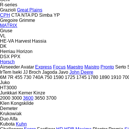
R-series
Grazioli
Great Plains
CPH
CTA
NTA
PD
Simba
YP
Gregoire
Grimme
MATRIX
Gruse
VL
HE-VA
Harvest
Hassia
DK
Herriau
Horizon
DSX
PPX
Horsch
Airseeder
Avatar
Express
Focus
Maestro
Maistro
Pronto
Serto
IrTem
Iseki
JJ Broch
Jagoda
Javo
John Deere
6M
7R
455
730
740A
750
1590
1725
1745
1780
1890
1910
70
Juko
HT3000
Junkkari
Kerner
Kinze
2000
3000
3600
3650
3700
Klen
Kongskilde
Demeter
Krukowiak
Duo Alfa
Kubota
Kuhn