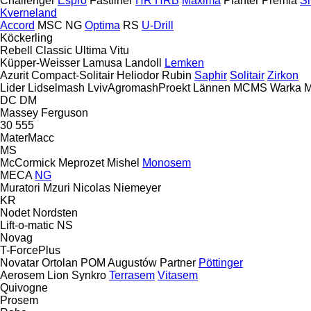
Challenger
Espro
Fastliner
HR
HRB
Maxima
Planter
Premia
Si
Kverneland
Accord
MSC
NG
Optima
RS
U-Drill
Köckerling
Rebell Classic
Ultima
Vitu
Küpper-Weisser
Lamusa
Landoll
Lemken
Azurit
Compact-Solitair
Heliodor
Rubin
Saphir
Solitair
Zirkon
Lider
Lidselmash
LvivAgromashProekt
Lännen
MCMS Warka
M
DC
DM
Massey Ferguson
30
555
MaterMacc
MS
McCormick
Meprozet
Mishel
Monosem
MECA
NG
Muratori
Mzuri
Nicolas
Niemeyer
KR
Nodet
Nordsten
Lift-o-matic
NS
Novag
T-ForcePlus
Novatar
Ortolan
POM Augustów
Partner
Pöttinger
Aerosem
Lion
Synkro
Terrasem
Vitasem
Quivogne
Prosem