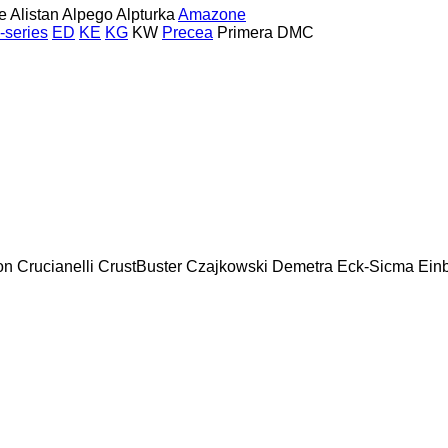
e
Alistan
Alpego
Alpturka
Amazone
-series
ED
KE
KG
KW
Precea
Primera DMC
on
Crucianelli
CrustBuster
Czajkowski
Demetra
Eck-Sicma
Ein