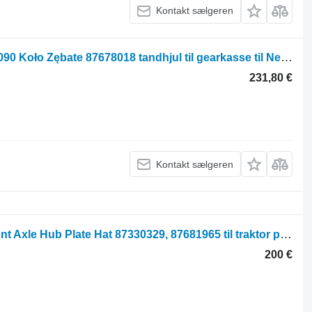
Kontakt sælgeren
New Holland T6030 6050 6070 6080 6090 Koło Zębate 87678018 tandhjul til gearkasse til New Holland T6030 traktor på hjul
231,80 €
Kontakt sælgeren
New Holland T6030, T6050, T6050 Front Axle Hub Plate Hat 87330329, 87681965 til traktor på hjul
200 €