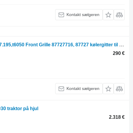
Kontakt sælgeren
New Holland T7.200, T6030, T7.190, T7.195,t6050 Front Grille 87727716, 87727 kølergitter til New Holland T7.200 traktor på hjul
290 €
Kontakt sælgeren
30 traktor på hjul
2.318 €