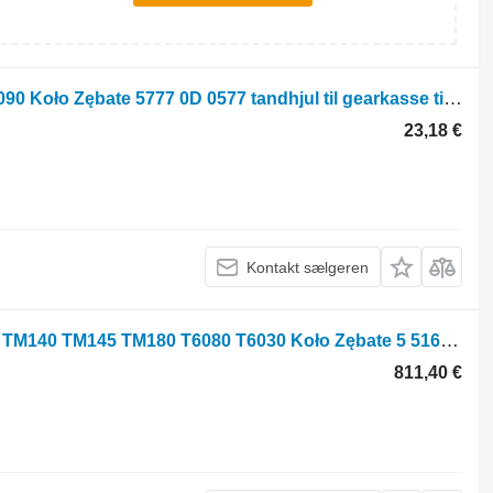
New Holland T6030 6050 6070 6080 6090 Koło Zębate 5777 0D 0577 tandhjul til gearkasse til New Holland T6030 6050 6070 6080 6090 traktor på hjul
23,18 €
Kontakt sælgeren
New Holland T7 TM165 TM155 TM150 TM140 TM145 TM180 T6080 T6030 Koło Zębate 5 5167826 tandhjul til gearkasse til New Holland T7 TM165 ,TM155 ,TM150 ,TM140, TM145 ,TM180 ,T6080, T6030 traktor på hjul
811,40 €