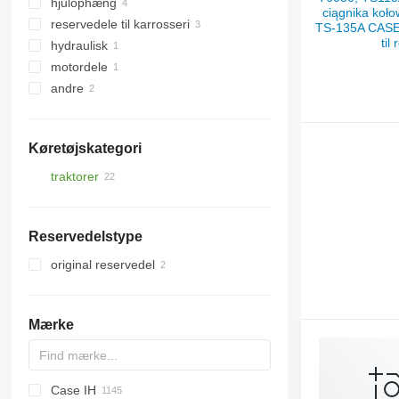
hjulophæng
tandhjul til gearkasse
reservedele til karrosseri
drivaksler
styrespindler
hydraulisk
kardanaksler
afbrydelse - andre reservedele
kølergitre
motordele
foraksler
andre hydrauliske dele
andre
gearaksler
motorer
andre reservedele til
reservedele
transmissionen
fastgøringsmaterialer
Køretøjskategori
traktorer
traktorer på hjul
Reservedelstype
original reservedel
Mærke
Case IH
S series