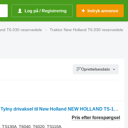
Log på / Registrering
Indryk annonce
and T6.030 reservedele
Traktor New Holland T6.030 reservedele
Oprettelsesdato
New Holland TS-135A ,CASE, STEYR Tylny drivaksel til New Holland NEW HOLLAND TS-135A CASE STEYR TS135 A, T6030, T6050, TS115A, TS130A, T6040, do ciągnika kołowego NEW HOLLAND TS-135A CASE STEYR traktor på hjul til reservedele
Pris efter forespørgsel
, TS130A, T6040, T6020, TS110A,