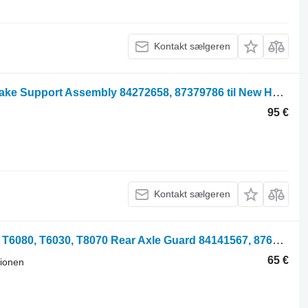
Kontakt sælgeren
New Holland T6000 T6050 Parking Brake Support Assembly 84272658, 87379786 til New Holland T6070, T6030, T6050, T6080, T6090 traktor på hjul
95 €
Kontakt sælgeren
Rear Axle Guard New Holland T7.200, T6080, T6030, T8070 Rear Axle Guard 84141567, 87683200 til New Holland T7.200, T6080, T6030, T8070 traktor på hjul
65 €
sionen