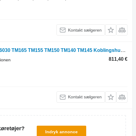
Kontakt sælgeren
Obudowa Sprzęgła New Holland T7 T6030 TM165 TM155 TM150 TM140 TM145 Koblingshus 5171195 til New Holland T7 T6030 TM165 TM155 TM150 TM140 TM145 traktor på hjul
811,40 €
sionen
Kontakt sælgeren
køretøjer?
Indryk annonce