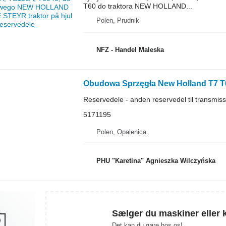
T60 do traktora NEW HOLLAND...
Polen, Prudnik
NFZ - Handel Maleska
Reservedele - anden reservedel til transmis
5171195
Polen, Opalenica
PHU "Karetina" Agnieszka Wilczyńska
Sælger du maskiner eller 
Det kan du gøre hos os!