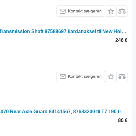
Kontakt sælgeren
New Holland T6000, T7 Series T6050 Transmission Shaft 87588697 kardanaksel til New Holland T6070, T6010, T6020, T6030, T6040, T6050, T6070, T6090, T6080 traktor på hjul
246 €
Kontakt sælgeren
New Holland T7.190, T6080, T6030, T8070 Rear Axle Guard 84141567, 87683200 til T7.190 traktor på hjul
80 €