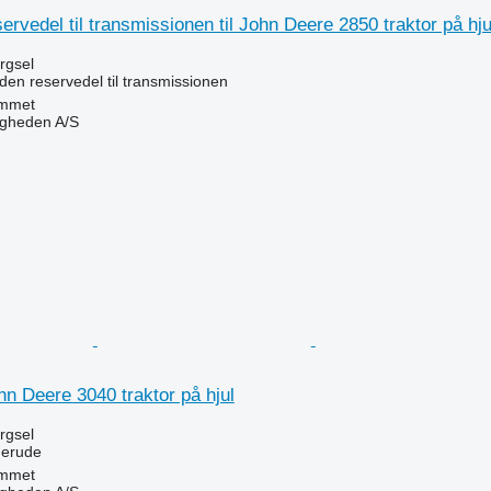
ervedel til transmissionen til John Deere 2850 traktor på hju
ørgsel
den reservedel til transmissionen
mmet
ingheden A/S
n
ohn Deere 3040 traktor på hjul
ørgsel
derude
mmet