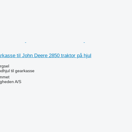
arkasse til John Deere 2850 traktor på hjul
ørgsel
dhjul til gearkasse
mmet
ingheden A/S
n