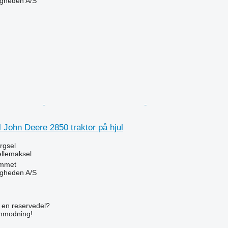
ingheden A/S
n
l John Deere 2850 traktor på hjul
ørgsel
llemaksel
mmet
ingheden A/S
n
e en reservedel?
anmodning!