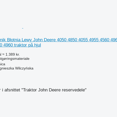
ik Błotnia Lewy John Deere 4050 4850 4055 4955 4560 496
 4960 traktor på hjul
N
≈ 1.389 kr.
stgøringsmateriale
ica
gnieszka Wilczyńska
n
 i afsnittet "Traktor John Deere reservedele"