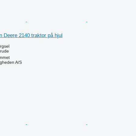
hn Deere 2140 traktor på hjul
ørgsel
rrude
mmet
ingheden A/S
n