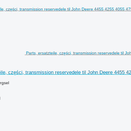
Parts, ersatzteile, części, transmission reservedele til
eile, części, transmission reservedele til John Deere 4455 4
ørgsel
M
n