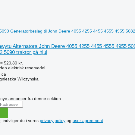
090 Generatorbeslag til John Deere 4055 4255 4455 4555 4955 5082 5
wytu Alternatora John Deere 4055 4255 4455 4555 4955 508
 5090 traktor på hjul
≈ 520,80 kr.
den elektrisk reservedel
ica
gnieszka Wilczyńska
n
å nye annoncer fra denne sektion
, indvilger du i vores
privacy policy
og
user agreement
.