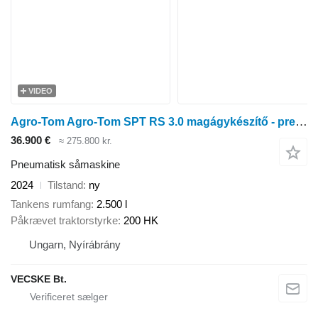
VIDEO
Agro-Tom Agro-Tom SPT RS 3.0 magágykészítő - precíziós pneumatikus vetőgé
36.900 €
≈ 275.800 kr.
Pneumatisk såmaskine
2024
Tilstand
ny
Tankens rumfang
2.500 l
Påkrævet traktorstyrke
200 HK
Ungarn, Nyírábrány
VECSKE Bt.