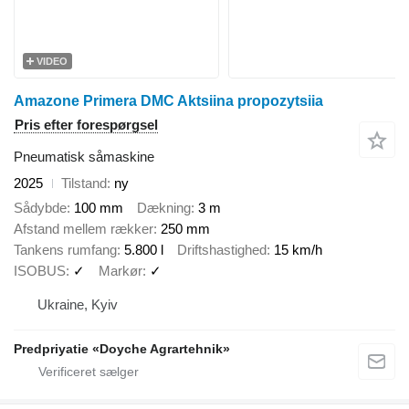
VIDEO
Amazone Primera DMC Aktsiina propozytsiia
Pris efter forespørgsel
Pneumatisk såmaskine
2025
Tilstand
ny
Sådybde
100 mm
Dækning
3 m
Afstand mellem rækker
250 mm
Tankens rumfang
5.800 l
Driftshastighed
15 km/h
ISOBUS
✓
Markør
✓
Ukraine, Kyiv
Predpriyatie «Doyche Agrartehnik»