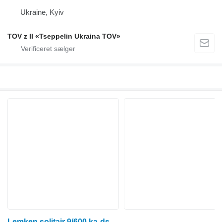
Ukraine, Kyiv
TOV z II «Tseppelin Ukraina TOV»
Lemken solitair 9/600 ka-ds