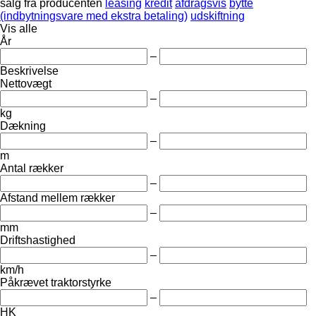
salg
fra producenten
leasing
kredit
afdragsvis
bytte
(indbytningsvare med ekstra betaling)
udskiftning
Vis alle
År
–
Beskrivelse
Nettovægt
–
kg
Dækning
–
m
Antal rækker
–
Afstand mellem rækker
–
mm
Driftshastighed
–
km/h
Påkrævet traktorstyrke
–
HK