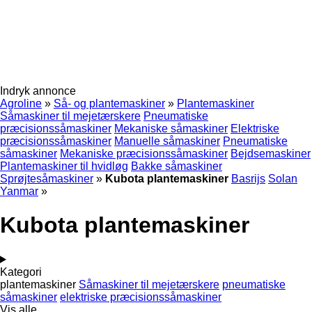
Indryk annonce
Agroline
»
Så- og plantemaskiner
»
Plantemaskiner
Såmaskiner til mejetærskere
Pneumatiske
præcisionssåmaskiner
Mekaniske såmaskiner
Elektriske
præcisionssåmaskiner
Manuelle såmaskiner
Pneumatiske
såmaskiner
Mekaniske præcisionssåmaskiner
Bejdsemaskiner
Plantemaskiner til hvidløg
Bakke såmaskiner
Sprøjtesåmaskiner
»
Kubota plantemaskiner
Basrijs
Solan
Yanmar
»
Kubota plantemaskiner
Kategori
plantemaskiner
Såmaskiner til mejetærskere
pneumatiske
såmaskiner
elektriske præcisionssåmaskiner
Vis alle