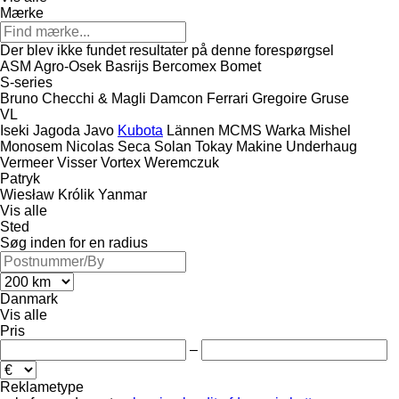
Mærke
Der blev ikke fundet resultater på denne forespørgsel
ASM
Agro-Osek
Basrijs
Bercomex
Bomet
S-series
Bruno
Checchi & Magli
Damcon
Ferrari
Gregoire
Gruse
VL
Iseki
Jagoda
Javo
Kubota
Lännen
MCMS Warka
Mishel
Monosem
Nicolas
Seca
Solan
Tokay Makine
Underhaug
Vermeer
Visser
Vortex
Weremczuk
Patryk
Wiesław Królik
Yanmar
Vis alle
Sted
Søg inden for en radius
Danmark
Vis alle
Pris
–
Reklametype