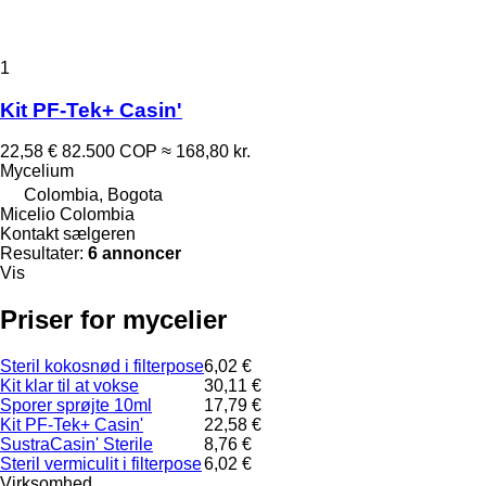
1
Kit PF-Tek+ Casin'
22,58 €
82.500 COP
≈ 168,80 kr.
Mycelium
Colombia, Bogota
Micelio Colombia
Kontakt sælgeren
Resultater:
6 annoncer
Vis
Priser for mycelier
Steril kokosnød i filterpose
6,02 €
Kit klar til at vokse
30,11 €
Sporer sprøjte 10ml
17,79 €
Kit PF-Tek+ Casin'
22,58 €
SustraCasin' Sterile
8,76 €
Steril vermiculit i filterpose
6,02 €
Virksomhed