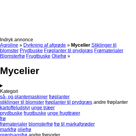
Indryk annonce
Agroline
»
Dyrkning af afgrøde
»
Mycelier
Stiklinger til
blomster
Prydbuske
Frøplanter til prydgræs
Frømaterialer
Blomsterfrø
Frugtbuske
Oliefrø
»
Mycelier
Kategori
så- og plantemaskiner
frøplanter
stiklinger til blomster
frøplanter til prydgræs
andre frøplanter
kartoffeludstyr
unge træer
prydbuske
frugtbuske
unge frugttræer
frø
frømaterialer
blomsterfrø
frø til markafgrøder
markfrø
oliefrø
grøntsagsfrø
andre frøsorter