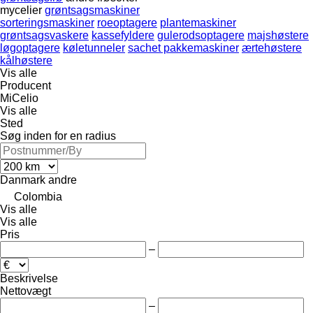
mycelier
grøntsagsmaskiner
sorteringsmaskiner
roeoptagere
plantemaskiner
grøntsagsvaskere
kassefyldere
gulerodsoptagere
majshøstere
løgoptagere
køletunneler
sachet pakkemaskiner
ærtehøstere
kålhøstere
Vis alle
Producent
MiCelio
Vis alle
Sted
Søg inden for en radius
Danmark
andre
Colombia
Vis alle
Vis alle
Pris
–
Beskrivelse
Nettovægt
–