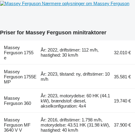
Nærmere oplysninger om Massey Ferguson
Priser for Massey Ferguson minitraktorer
Massey
År: 2022, driftstimer: 112 m/h,
Ferguson 1755
32.010 €
hastighed: 30 km/h
e
Massey
År: 2023, tilstand: ny, driftstimer: 10
Ferguson 1755E
35.581 €
m/h
MP
År: 2023, motorydelse: 60 HK (44.1
Massey
kW), brændstof: diesel,
19.740 €
Ferguson 360
akselkonfiguration: 4x4
Massey
År: 2016, driftstimer: 1.798 m/h,
Ferguson MF
motorydelse: 43.51 HK (31.98 kW),
37.900 €
3640 V V
hastighed: 40 km/h