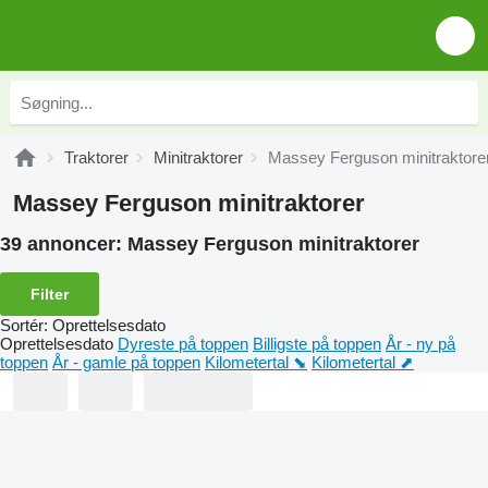
Traktorer
Minitraktorer
Massey Ferguson minitraktore
Massey Ferguson minitraktorer
39 annoncer:
Massey Ferguson minitraktorer
Filter
Sortér
:
Oprettelsesdato
Oprettelsesdato
Dyreste på toppen
Billigste på toppen
År - ny på
toppen
År - gamle på toppen
Kilometertal ⬊
Kilometertal ⬈