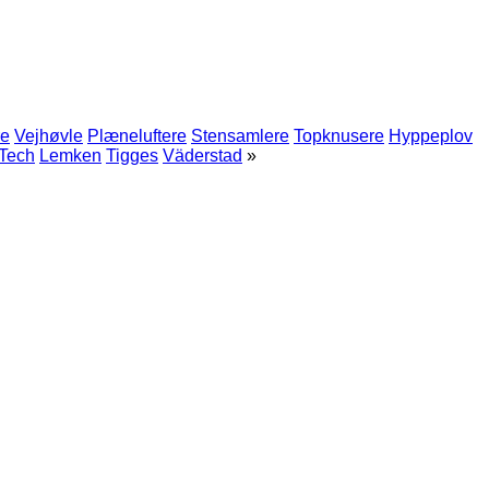
re
Vejhøvle
Plæneluftere
Stensamlere
Topknusere
Hyppeplov
-Tech
Lemken
Tigges
Väderstad
»