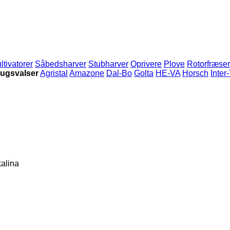
ltivatorer
Såbedsharver
Stubharver
Oprivere
Plove
Rotorfræse
ugsvalser
Agristal
Amazone
Dal-Bo
Golta
HE-VA
Horsch
Inter
alina