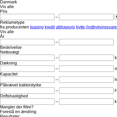
Danmark
Vis alle
Pris
–
Reklametype
fra producenten
leasing
kredit
afdragsvis
bytte (indbytningsvare
Vis alle
År
–
Beskrivelse
Nettovægt
–
k
Dækning
–
Kapacitet
–
h
Påkrævet traktorstyrke
–
Driftshastighed
–
k
Mangler der filtre?
Foreslå en ændring
Resultater: