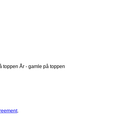
på toppen
År - gamle på toppen
greement
.