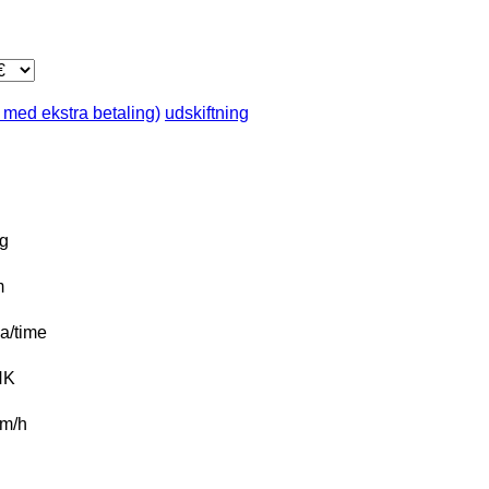
 med ekstra betaling)
udskiftning
g
m
a/time
HK
m/h