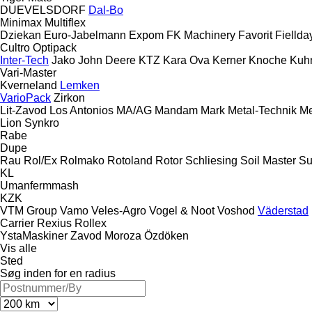
DUEVELSDORF
Dal-Bo
Minimax
Multiflex
Dziekan
Euro-Jabelmann
Expom
FK Machinery
Favorit
Fiellda
Cultro
Optipack
Inter-Tech
Jako
John Deere
KTZ
Kara Ova
Kerner
Knoche
Kuh
Vari-Master
Kverneland
Lemken
VarioPack
Zirkon
Lit-Zavod
Los Antonios
MA/AG
Mandam
Mark
Metal-Technik
Me
Lion
Synkro
Rabe
Dupe
Rau
Rol/Ex
Rolmako
Rotoland
Rotor
Schliesing
Soil Master
Su
KL
Umanfermmash
KZK
VTM Group
Vamo
Veles-Agro
Vogel & Noot
Voshod
Väderstad
Carrier
Rexius
Rollex
YstaMaskiner
Zavod Moroza
Özdöken
Vis alle
Sted
Søg inden for en radius