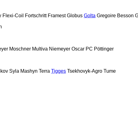
y
Flexi-Coil
Fortschritt
Framest
Globus
Golta
Gregoire Besson
G
n
yer
Moschner
Multiva
Niemeyer
Oscar
PC
Pöttinger
kov
Syla Mashyn
Terra
Tigges
Tsekhovyk-Agro
Tume