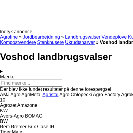
Indryk annonce
Agroline
»
Jordbearbejdning
»
Landbrugsvalser
Vendeplove
Ku
Kompostvendere
Stenknusere
Ukrudtsharver
»
Voshod landbr
Voshod landbrugsvalser
Mærke
Der blev ikke fundet resultater på denne forespørgsel
AMJ Agro
AgriMetal
Agristal
Agro Chłopecki
Agro-Factory
Agrok
10
Agrozet
Amazone
KW
Avers-Agro
BOMAG
BW
Berti
Bremer
Brix
Case IH
Tiger Mate