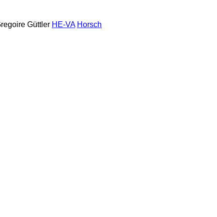
regoire
Güttler
HE-VA
Horsch