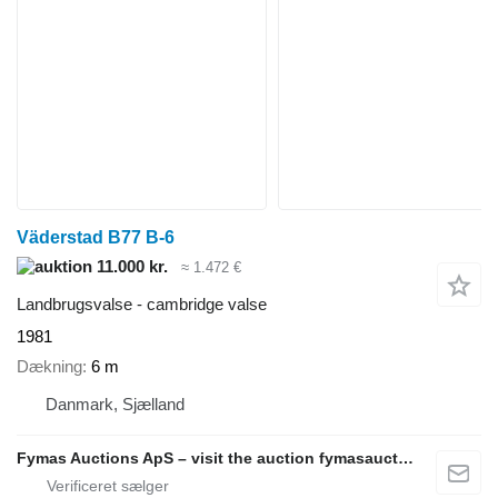
Väderstad B77 B-6
11.000 kr.
≈ 1.472 €
Landbrugsvalse - cambridge valse
1981
Dækning
6 m
Danmark, Sjælland
Fymas Auctions ApS – visit the auction fymasauctions.dk