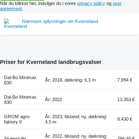
Når du klikker her, indvilger du i vores
privacy policy
og
user
agreement
.
Nærmere oplysninger om Kverneland
Priser for Kverneland landbrugsvalser
Dal-Bo Minimax
År: 2018, dækning: 6,3 m
7.894 €
630
Dal-Bo Minimax
År: 2022
13.353 €
830
GROM agro-
År: 2023, tilstand: ny, dækning:
8.430 €
faktory II
4,5 m
År: 2022, tilstand: ny, dækning:
Skærerulle
766,40 €