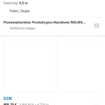
Dækning
4,5 m
Polen, Słupia
Przedsiębiorstwo Produkcyjno-Handlowe ROLMAPOL Marcin Dziekan
DZIK
905,70 €
3.900 PLN
≈ 6.770 kr.